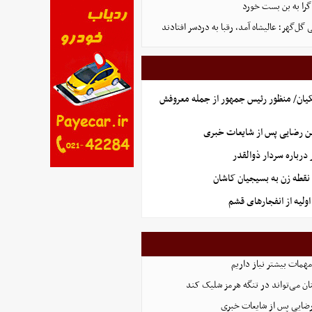
گرا به بن بست خورد
ل‌گهر؛ عالیشاه آمد، رقبا به دردسر افتادند
یان/ منظور رئیس جمهور از جمله معروفش
ن رضایی پس از شایعات خبری
رباره سردار ذوالقدر
نقطه زن به بسیجیان کاشان
ولیه از انفجارهای قشم
همات بیشتر نیاز داریم
ان می‌تواند در تنگه هرمز شلیک کند
رضایی پس از شایعات خبری