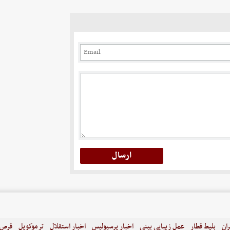
ران
بلیط قطار
عمل زیبایی بینی
اخبار پرسپولیس
اخبار استقلال
ترموکوپل
قرص ل