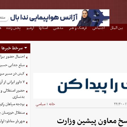
بین الملل
اجتماعی
فرهنگ و هنر
مذهبی
استانها
آرشیو
پخش زنده
ه
سرخط خبرها
احتمال حضور بیرا
مبلغ جدایی حسین 
کیش در مسیر میزبانی
۷ داور ایرانی از آزمون نخبگان آسیا سربلند بیرون آمدند
حضور استقلالی و 
بدنسازی
۱۴
خانه
سیاسی
بودجه سپاهان رکورد زد؛ تصویب
|
ستقلال خوزستان چ
سخ معاون پیشین وزارت
شهریار مغانلو؛ اول