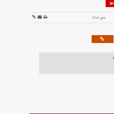
یو
منبع :
تابناک