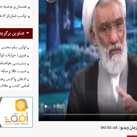
هشدار و توصیه جد
ترامپ قمارباز ادع
عناوین برگزید
اولین پیام محسن 
فوری/ جزئیات اولی
پیش‌بینی هواشناسی امروز
قیمت طلا و سکه امروز پنجشنب
ادعای واکنش رهبر
اساس کذب و خلاف 
 ویدیو: 00:01:46