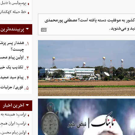
پرسپولیس با دنیل 
خط حمله کهکشانی گ
ی کشور به موفقیت دسته یافته است؟ مصطفی پورمحمدی
ید و می‌شنوید.
پربیننده‌ترین
هشدار پسر پزشک
۱.
چیست؟
اولین پیام محس
۲.
تکذیب یک خبر د
۳.
پیام سید مجید 
۴.
فوری/ جزئیات ا
۵.
آخرین اخبار
ترامپ: همیشه به م
ترامپ: ایران همچن
اولین پیام محسن 