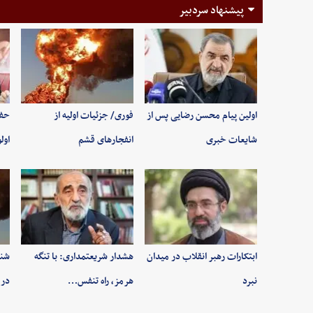
پیشنهاد سردبیر
اولین پیام محسن رضایی پس از
فوری/ جزئیات اولیه از
حفظ
شایعات خبری
انفجارهای قشم
اول
ابتکارات رهبر انقلاب در میدان
هشدار شریعتمداری: با تنگه
شنی
نبرد
هرمز، راه تنفس…
در 