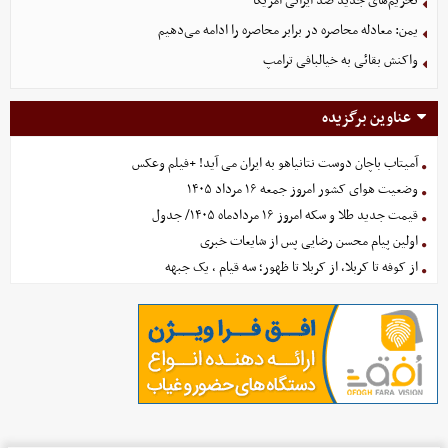
تحریم‌های جدید ضد ایرانی آمریکا
یمن: معادله محاصره در برابر محاصره را ادامه می‌دهیم
واکنش بقائی به خیالبافی ترامپ
عناوین برگزیده
آمیتاب باچان دوست نتانیاهو به ایران می آید! +فیلم وعکس
وضعیت هوای کشور امروز جمعه ۱۶ مرداد ۱۴۰۵
قیمت جدید طلا و سکه امروز ۱۶ مردادماه ۱۴۰۵/ جدول
اولین پیام محسن رضایی پس از شایعات خبری
از کوفه تا کربلا، از کربلا تا ظهور؛ سه قیام ، یک جبهه