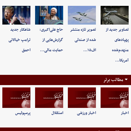
تصاویر جدید از
تصویر تازه منتشر
حاج علی‌اکبری:
شاهکار جدید
پهپادهای
شده از صندلی
گزارش‌هایی از
ترامپ خیالاتی
منهدم‌شده
اف۱۵…
حمایت مالی…
احمق
آمریکا…
مطالب برتر
اخبار
اخبار ورزشی
استقلال
پرسپولیس