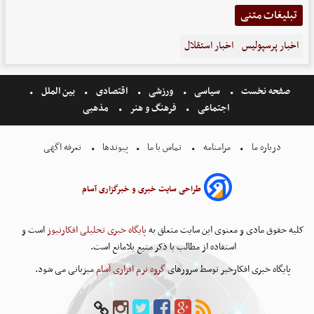
تبلیغات متنی
اخبار پرسپولیس
اخبار استقلال
صفحه نخست
سیاسی
ورزشی
اقتصادی
بین الملل
اجتماعی
فرهنگ و هنر
مذهبی
درباره ما
مرامنامه
تماس با ما
پیوندها
تعرفه اگهی
طراحی سایت خبری و خبرگزاری آسام
کلیه حقوق مادی و معنوی این سایت متعلق به
پایگاه خبری تحلیلی افکارنیوز
است و
استفاده از مطالب با ذکر منبع بلامانع است.
پایگاه خبری افکارخبر توسط سرورهای
گروه نرم افزاری آسام
میزبانی می شود.