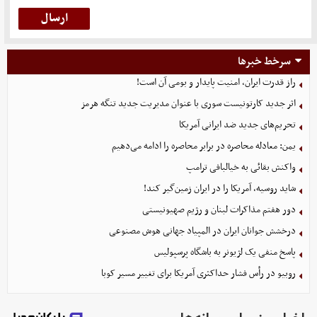
سرخط خبرها
راز قدرت ایران، امنیت پایدار و بومی آن است!
اثر جدید کارتونیست سوری با عنوان مدیریت جدید تنگه هرمز
تحریم‌های جدید ضد ایرانی آمریکا
یمن: معادله محاصره در برابر محاصره را ادامه می‌دهیم
واکنش بقائی به خیالبافی ترامپ
شاید روسیه، آمریکا را در ایران زمین‌گیر کند!
دور هفتم مذاکرات لبنان و رژیم صهیونیستی
درخشش جوانان ایران در المپیاد جهانی هوش مصنوعی
پاسخ منفی یک لژیونر به باشگاه پرسپولیس
روبیو در رأس فشار حداکثری آمریکا برای تغییر مسیر کوبا