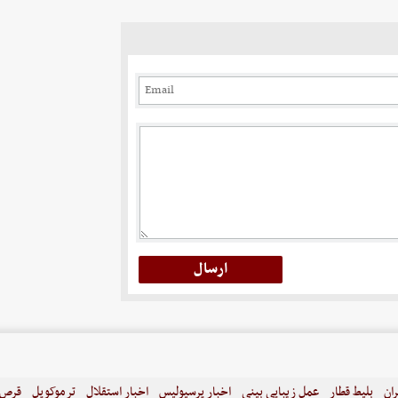
ران
بلیط قطار
عمل زیبایی بینی
اخبار پرسپولیس
اخبار استقلال
ترموکوپل
قرص ل