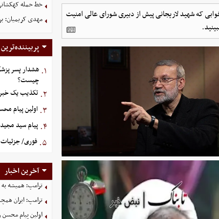
خط حمله کهکشانی گ
وابی که شهید لاریجانی پیش از دبیری شورای‌ عالی‌ امنیت
مهدی کریمیان: بر
ینید.
پربیننده‌ترین
هشدار پسر پزشک
۱.
چیست؟
تکذیب یک خبر د
۲.
اولین پیام مح
۳.
پیام سید مجید 
۴.
فوری/ جزئیات ا
۵.
آخرین اخبار
ترامپ: همیشه به م
ترامپ: ایران همچن
اولین پیام محسن 