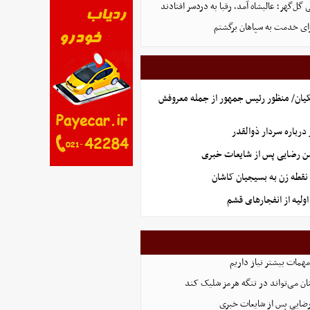
ل‌گهر؛ عالیشاه آمد، رقبا به دردسر افتادند
ای خدمت به سپاهان برگشتم
یان/ منظور رئیس جمهور از جمله معروفش
رباره سردار ذوالقدر
سن رضایی پس از شایعات خبری
نقطه زن به بسیجیان کاشان
ولیه از انفجارهای قشم
همات بیشتر نیاز داریم
ان می‌تواند در تنگه هرمز شلیک کند
رضایی پس از شایعات خبری