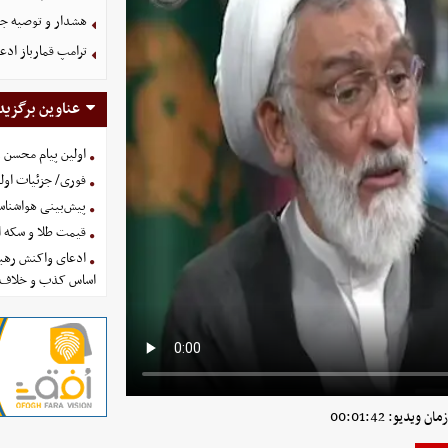
هشدار و توصیه جد
ترامپ قمارباز ادع
عناوین برگزید
اولین پیام محسن 
فوری/ جزئیات اولی
پیش‌بینی هواشناسی امروز
قیمت طلا و سکه امروز پنجشنب
ادعای واکنش رهبر
اساس کذب و خلاف 
 ویدیو: 00:01:42