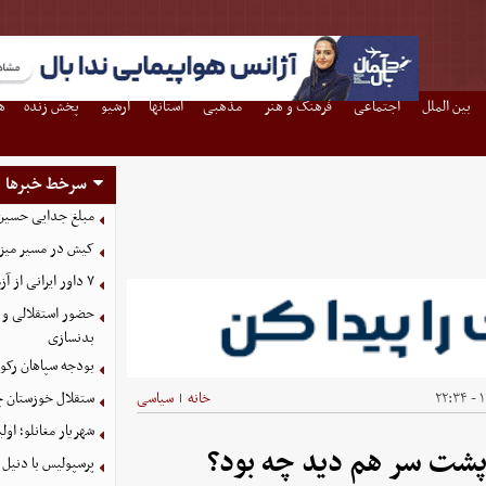
بین الملل
اجتماعی
فرهنگ و هنر
مذهبی
استانها
آرشیو
پخش زنده
ه
سرخط خبرها
مبلغ جدایی حسین 
کیش در مسیر میزبانی
۷ داور ایرانی از آزمون نخبگان آسیا سربلند بیرون آمدند
حضور استقلالی و 
بدنسازی
بودجه سپاهان رکورد زد؛ تصویب
۱
خانه
سیاسی
ستقلال خوزستان چ
|
شهریار مغانلو؛ اول
شت سر هم دید چه بود؟
پرسپولیس با دنیل 