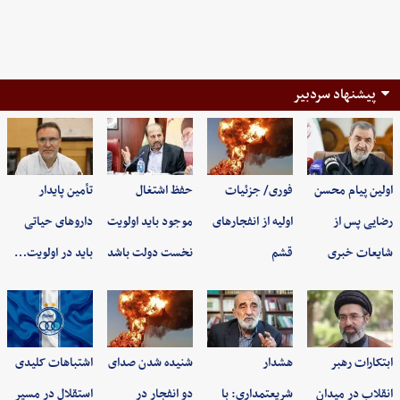
پیشنهاد سردبیر
اولین پیام محسن
فوری/ جزئیات
حفظ اشتغال
تأمین پایدار
رضایی پس از
اولیه از انفجارهای
موجود باید اولویت
داروهای حیاتی
شایعات خبری
قشم
نخست دولت باشد
باید در اولویت…
ابتکارات رهبر
هشدار
شنیده شدن صدای
اشتباهات کلیدی
انقلاب در میدان
شریعتمداری: با
دو انفجار در
استقلال در مسیر