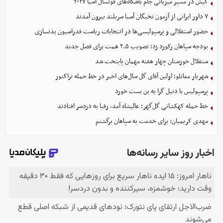
کیش در مسیر میزبانی جام باشگاه‌های فوتسال آسیا ۲۰۲۷
۷ داور ایرانی از آزمون نخبگان آسیا سربلند بیرون آمدند
حضور استقلالی و پرسپولیسی‌ها در انتخابات ریاست فدراسیون بدنسازی
بودجه سپاهان رکورد زد؛ تصویب ۲.۵ همت برای فصل جدید
ستقلال خوزستان چهار هفته مهمان پایتخت شد
شهریار مغانلو؛ اولین آقای گل سال‌های اخیر در خط حمله تراکتور
پرسپولیس با دنیل گرا به بن بست خورد
خط حمله کهکشانی گل‌گهر؛ عالیشاه آمد، رقبا به دردسر افتادند
مهدی کریمیان: برای خدمت به سپاهان برگشتم