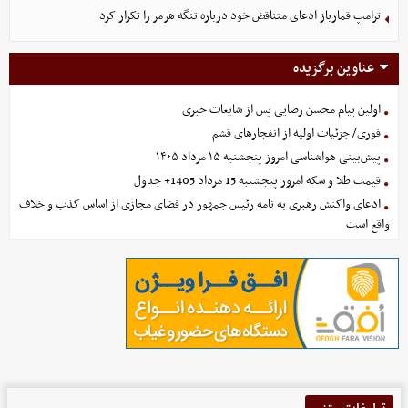
ترامپ قمارباز ادعای متناقض خود درباره تنگه هرمز را تکرار کرد
عناوین برگزیده
اولین پیام محسن رضایی پس از شایعات خبری
فوری/ جزئیات اولیه از انفجارهای قشم
پیش‌بینی هواشناسی امروز پنجشنبه ۱۵ مرداد ۱۴۰۵
قیمت طلا و سکه امروز پنجشنبه 15 مرداد 1405+ جدول
ادعای واکنش رهبری به نامه رئیس جمهور در فضای مجازی از اساس کذب و خلاف
واقع است