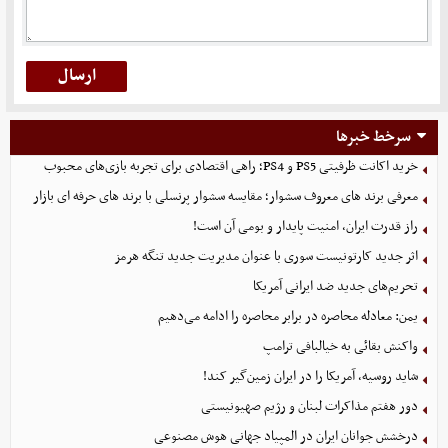
سرخط خبرها
خرید اکانت ظرفیتی PS5 و PS4؛ راهی اقتصادی برای تجربه بازی‌های محبوب
معرفی برند های معروف سشوار؛ مقایسه سشوار پرنسلی با برند های حرفه ای بازار
راز قدرت ایران، امنیت پایدار و بومی آن است!
اثر جدید کارتونیست سوری با عنوان مدیریت جدید تنگه هرمز
تحریم‌های جدید ضد ایرانی آمریکا
یمن: معادله محاصره در برابر محاصره را ادامه می‌دهیم
واکنش بقائی به خیالبافی ترامپ
شاید روسیه، آمریکا را در ایران زمین‌گیر کند!
دور هفتم مذاکرات لبنان و رژیم صهیونیستی
درخشش جوانان ایران در المپیاد جهانی هوش مصنوعی