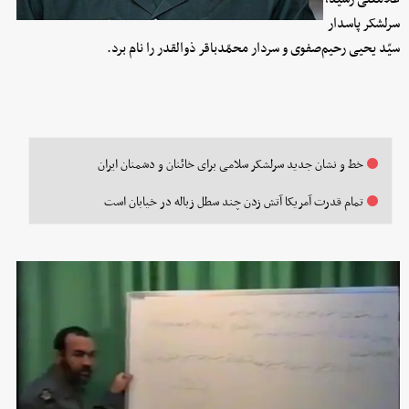
سرلشکر پاسدار
سیّد یحیی رحیم‌صفوی و سردار محمّدباقر ذوالقدر را نام برد.
خط و نشان جدید سرلشکر سلامی برای خائنان و دشمنان ایران
تمام قدرت آمریکا آتش زدن چند سطل زباله در خیابان است