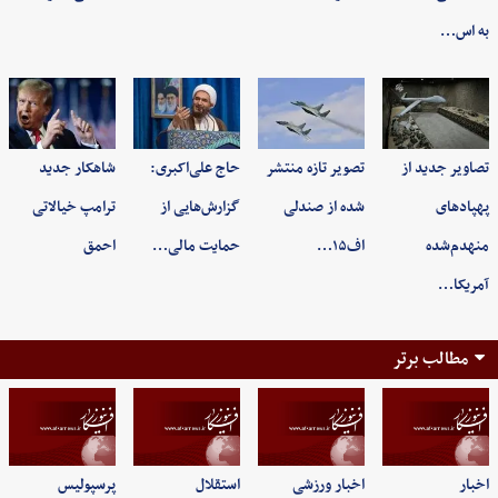
به اس…
تصاویر جدید از
تصویر تازه منتشر
حاج علی‌اکبری:
شاهکار جدید
پهپادهای
شده از صندلی
گزارش‌هایی از
ترامپ خیالاتی
منهدم‌شده
اف۱۵…
حمایت مالی…
احمق
آمریکا…
مطالب برتر
اخبار
اخبار ورزشی
استقلال
پرسپولیس