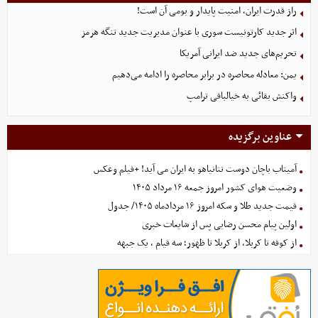
راز قدرت ایران، امنیت پایدار و بومی آن است!
اثر جدید کارتونیست سوری با عنوان مدیریت جدید تنگه هرمز
تحریم‌های جدید ضد ایرانی آمریکا
یمن: معادله محاصره در برابر محاصره را ادامه می‌دهیم
واکنش بقائی به خیالبافی ترامپ
عناوین برگزیده
آمیتاب باچان دوست نتانیاهو به ایران می آید! +فیلم وعکس
وضعیت هوای کشور امروز جمعه ۱۶ مرداد ۱۴۰۵
قیمت جدید طلا و سکه امروز ۱۶ مردادماه ۱۴۰۵/ جدول
اولین پیام محسن رضایی پس از شایعات خبری
از کوفه تا کربلا، از کربلا تا ظهور؛ سه قیام ، یک جبهه