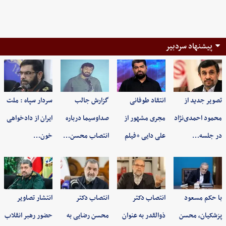
پیشنهاد سردبیر
تصویر جدید از
انتقاد طوفانی
گزارش جالب
سردار سپاه : ملت
محمود احمدی‌نژاد
مجری مشهور از
صداوسیما درباره
ایران از دادخواهی
در جلسه…
علی دایی +فیلم
انتصاب محسن…
خون…
با حکم مسعود
انتصاب دکتر
انتصاب دکتر
انتشار تصاویر
پزشکیان، محسن
ذوالقدر به عنوان
محسن رضایی به
حضور رهبر انقلاب