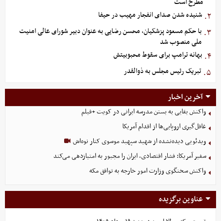
مطرح است
شنیده شدن صدای انفجار مهیب در حیفا
۲.
با حکم مسعود پزشکیان، محسن رضایی به عنوان دبیر شورای عالی امنیت
۳.
ملی منصوب شد
بهانه ترامپ برای سقوط محبوبیتش
۴.
تبریک رئیس مجلس به ذوالقدر
۵.
آخرین اخبار
واکنش بقایی به بستن مدرسه ایرانی در کویت +فیلم
غافل‌گیری اروپایی‌ها از اقدام آمریکا
ویدئویی دیده‌نشده از شهید سپهبد موسوی کنار نوه‌اش
سفیر آمریکا: فشار اقتصادی، ایران را مجبور به امتیازدهی می‌کند
واکنش سخنگوی وزارت امور خارجه به توافق مکه
عناوین برگزیده