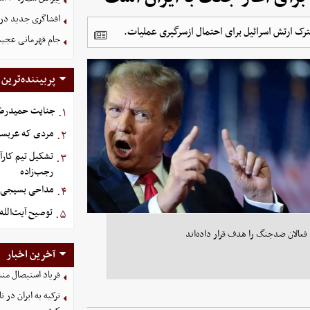
افشاگری جدید دربا
جام قهرمانی عجیب
پربیننده‌ترین
جنایت حمیدرضار
۱.
مردی که عربستان برای سرش ۵
۲.
تشکیل تیم کارآ
۳.
رجب‌زاده
مداحی بسیجی ش
۴.
توصیح آیت‌الله
۵.
فعالان ضدجنگ را هدف قرار داده‌اند
آخرین اخبار
فریاد استیصال من
ترکیه به ایران در