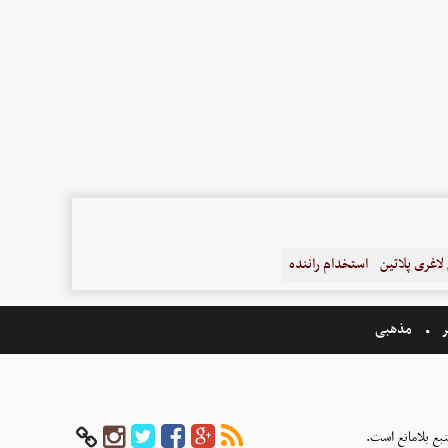
اغری پلاتین
استخدام راننده
ر
مذهبی
بع بلامانع است.