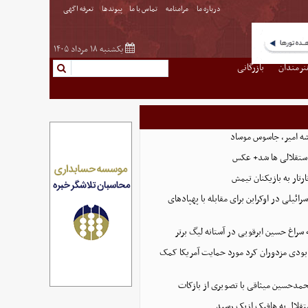
درباره ما
مرامنامه
تماس با ما
پیوندها
تعرفه اگهی
یکشنبه ۱۸ مرداد ۱۴۰۵
نرمندان
بازرگانی
شه امیر، جاسوس موساد
استقلالی‌ ها شد+ عکس
رتار به بازیکنان تیمش
سرائیلی در اوکراین برای مقابله با پهپادهای
سراغ حسین ابرقویی در آستانه لیگ برتر
 نابودی مزدوران کرد مورد حمایت آمریکا کمک
حمدحسین میثاقی با تصویری از بازکات