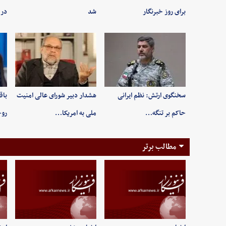
برای روز خبرنگار
شد
در 
سخنگوی ارتش: نظم ایرانی
هشدار دبیر شورای عالی امنیت
باق
حاکم بر تنگه…
ملی به امریکا…
روح
مطالب برتر