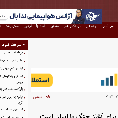
بین الملل
اجتماعی
فرهنگ و هنر
مذهبی
استانها
آرشیو
پخش زنده
ه
سرخط خبرها
فریاد استیصال من
علی تاجرنیا سوژه 
اولتیماتوم مهدی تا
استقرار رادارهای ا
روسی
بازگشت سپاهان به 
۱۴
خانه
سیاسی
ترکیه به ایران در
|
کرد
استوری معنادار م
رای آغاز جنگ با ایران است
پیراهن شماره ۱۰ استقلال به هافبک ازبک رسید