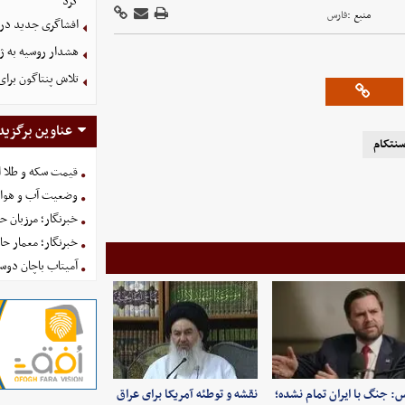
کرد
منبع :
فارس
افشاگری جدید دربا
هشدار روسیه به ژا
تلاش پنتاگون برای
عناوین برگزید
نتکام
قیمت سکه و طلا امروز یکش
وضعیت آب و هوای کشور 
خبرنگار؛ مرزبان 
خبرنگار؛ معمار ح
آمیتاب باچان دوست
: جنگ با ایران تمام نشده؛
نقشه و توطئه آمریکا برای عراق