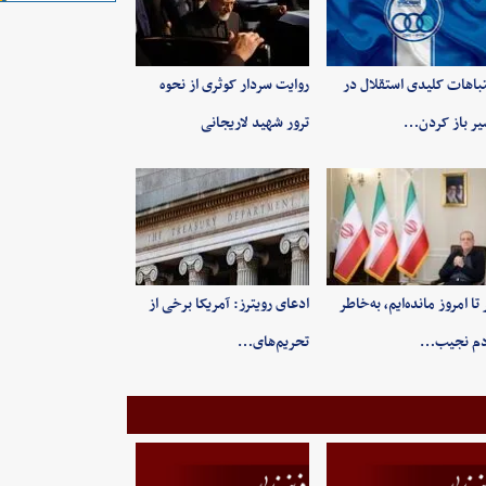
باهات کلیدی استقلال در
روایت سردار کوثری از نحوه
ر باز کردن…
ترور شهید لاریجانی
 تا امروز مانده‌ایم، به‌خاطر
ادعای رویترز: آمریکا برخی از
دم نجیب…
تحریم‌های…