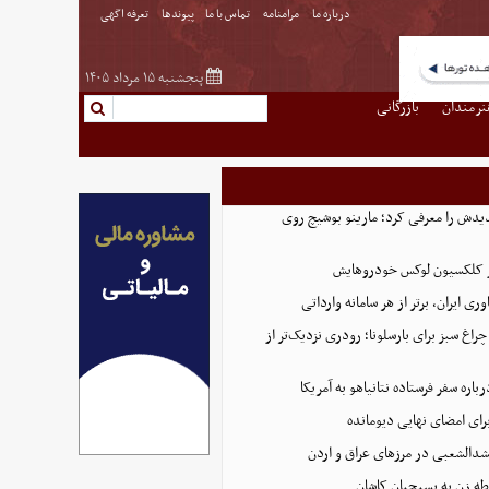
درباره ما
مرامنامه
تماس با ما
پیوندها
تعرفه اگهی
پنجشنبه ۱۵ مرداد ۱۴۰۵
نرمندان
بازرگانی
یدش را معرفی کرد؛ مارینو بوشیچ روی
از کلکسیون لوکس خودروهایش
اوری ایران، برتر از هر سامانه وارداتی
راغ سبز برای بارسلونا؛ رودری نزدیک‌تر از
اره سفر فرستاده نتانیاهو به آمریکا
برای امضای نهایی دیومانده
دالشعبی در مرزهای عراق و اردن
طه زن به بسیجیان کاشان