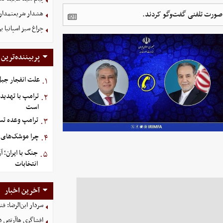
 صورت تلفنی گفت‌وگو کردند.
هشدار شریعتمداری:
چراغ سبز اسپانیا برا
پربیننده‌ترین
علت انفجار جبل‌
۱.
ترامپ با تهدید
۲.
است
ترامپ وعده تسل
۳.
چرا موشک‌های ای
۴.
جنگ با ایران؛ 
۵.
انتخابات
آخرین اخبار
سردار ابن‌الرضا: فن
افشاگری هاآرتص درب