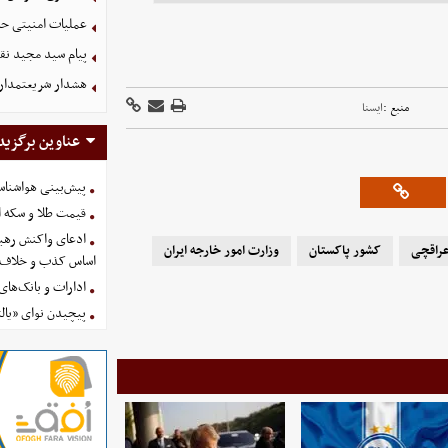
عملیات امنیتی حش
پیام سید مجید نق
هشدار شریعتمداری:
منبع :
ايسنا
عناوین برگزید
پیش‌بینی هواشناسی امروز
قیمت طلا و سکه امروز پنجشنب
ادعای واکنش رهبر
راقچی
کشور پاکستان
وزارت امور خارجه ایران
اساس کذب و خلاف 
ادارات و بانک‌های کدام استان
پیچیدن نوای «یالث