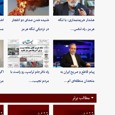
هشدار شریعتمداری: با تنگه
شنیده شدن صدای دو انفجار
اشت
هرمز، راه تنفس…
در نزدیکی تنگه هرمز
مسی
پیام قاطع و صریح ایران به
راه نافرجام ترامپ، رو راست با
اگر
متحدان منطقه‌ای آم…
مردم نجیب،…
مر
مطالب برتر