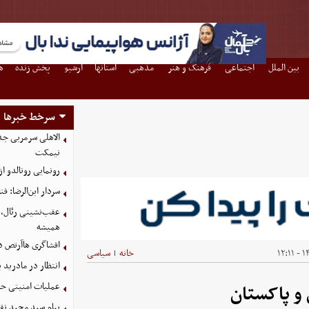
بین الملل
اجتماعی
فرهنگ و هنر
مذهبی
استانها
آرشیو
پخش زنده
ه
سرخط خبرها
الاهلی سرمربی جد
نیمکت
رونمایی رونالدو 
سردار ابن‌الرضا: فن
عقب‌نشینی رئال، چ
همیشه
افشاگری هاآرتص درب
۱۴۰
خانه
سیاسی
|
انتظار در مادرید 
عملیات امنیتی حش
و پاکستان
پیام سید مجید نق