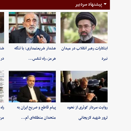
پیشنهاد سردبیر
ابتکارات رهبر انقلاب در میدان
هشدار شریعتمداری: با تنگه
شنی
نبرد
هرمز، راه تنفس…
در 
روایت سردار کوثری از نحوه
پیام قاطع و صریح ایران به
راه
ترور شهید لاریجانی
متحدان منطقه‌ای آم…
مر