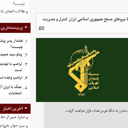
چیست؟
هلاکت اعضای یک 
ط نیروهای مسلح جمهوری اسلامی ایران کنترل و مدیریت
پربیننده‌ترین
هشدار پسر پزشک
۱.
چیست؟
پیام سید مجید 
۲.
ترامپ با تهدید
۳.
است
ترامپ وعده تسل
۴.
جنگ با ایران؛ 
۵.
انتخابات
آخرین اخبار
دیک شدن به تنگه هرمز هدف قرار خواهند گرفت
فیلم/ عبور از خط 
یمن: جهان به‌زودی