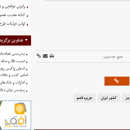
رایزنی عراقچی و 
کنایه عجیب عضو 
اولین جزئیات طرح
عناوین برگزید
پیش‌بینی هواشناسی امروز
منبع :
همشهری
قیمت طلا و سکه امروز پنجشنب
ادعای واکنش رهبر
اساس کذب و خلاف 
ادارات و بانک‌های کدام استان
پیچیدن نوای «یالث
مز
کشور ایران
جزیره قشم