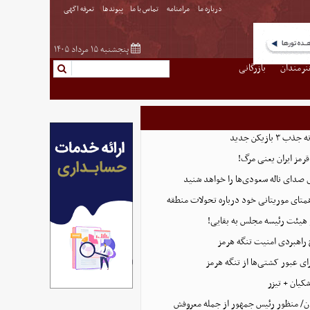
درباره ما
مرامنامه
تماس با ما
پیوندها
تعرفه اگهی
پنجشنبه ۱۵ مرداد ۱۴۰۵
نرمندان
بازرگانی
بازیکن جدید
قرمز ایران یعنی مرگ!
 صدای ناله سعودی‌ها را خواهد شنید
همتای موریتانی خود درباره تحولات منطقه
هیئت رئیسه مجلس به بقایی!
 راهبردی امنیت تنگه هرمز
ای عبور کشتی‌ها از تنگه هرمز
کیان + تیزر
ن/ منظور رئیس جمهور از جمله معروفش