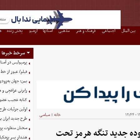
بین الملل
اجتماعی
فرهنگ و هنر
مذهبی
استانها
آرشیو
پخش زنده
ه
سرخط خبرها
پرسپولیس در آستانه جذب ۳ 
فیلم/ عبور از خط 
یمن: جهان به‌زودی
رایزنی عراقچی و 
کنایه عجیب عضو 
اولین جزئیات طرح
۱۴
خانه
سیاسی
|
طرح جدید ایران بر
سخنان متفاوت پزش
وده جدید تنگه هرمز تحت
هشدار پسر پزشکیا