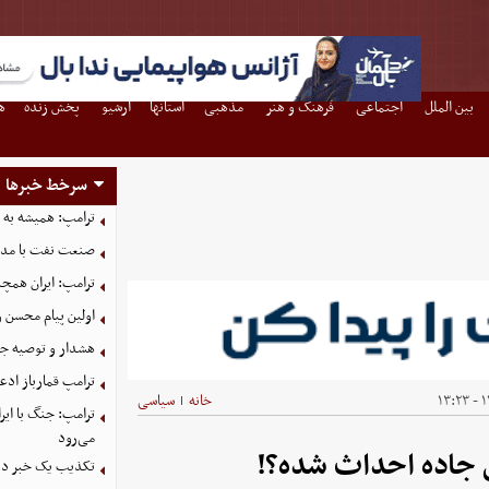
بین الملل
اجتماعی
فرهنگ و هنر
مذهبی
استانها
آرشیو
پخش زنده
ه
سرخط خبرها
ترامپ: همیشه به م
صنعت نفت با مداف
ترامپ: ایران همچن
اولین پیام محسن 
هشدار و توصیه جد
ترامپ قمارباز ادع
۱۴
خانه
سیاسی
|
ترامپ: جنگ با ایر
می‌رود
ان جاده احداث شده؟!
تکذیب یک خبر درب