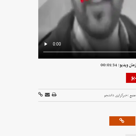
ویدیو: 00:01:34
یو
منبع :
خبرگزاری دانشجو