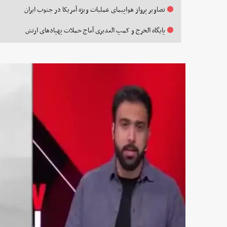
تصاویر پرواز هواپیمای عملیات ویژه آمریکا در جنوب ایران
پایگاه الخرج و کمپ العدیری آماج حملات پهپادهای ارتش