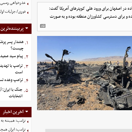
عذرخواهی رسمی و 
ه در اصفهان برای ورود هلی کوپترهای آمریکا گفت:
فوری/ جزئیات اولی
ده و برای دسترسی کشاورزان منطقه بوده و به صورت
پربیننده‌ترین
هشدار پسر پزشک
۱.
چیست؟
پیام سید مجید 
۲.
ترامپ با تهدید
۳.
است
ترامپ وعده تسل
۴.
جنگ با ایران؛ 
۵.
انتخابات
آخرین اخبار
ترامپ: همیشه به م
ترامپ: ایران همچن