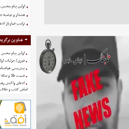
اولین پیام محسن 
هشدار و توصیه جد
ترامپ قمارباز ادع
عناوین برگزید
اولین پیام محسن 
فوری/ جزئیات اولی
پیش‌بینی هواشناسی امروز
قیمت طلا و سکه امروز پنجشنب
ادعای واکنش رهبر
اساس کذب و خلاف 