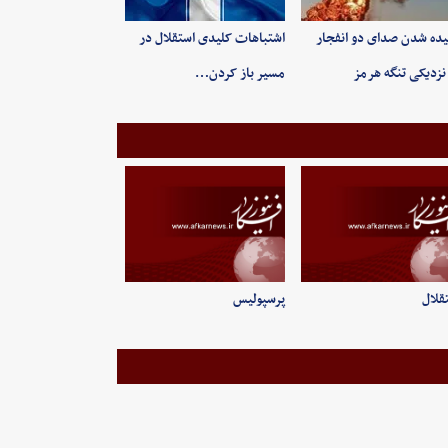
ده شدن صدای دو انفجار
اشتباهات کلیدی استقلال در
نزدیکی تنگه هرمز
مسیر باز کردن…
قلال
پرسپولیس