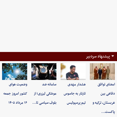
پیشنهاد سردبیر
امضای توافق
هشدار مهدی
سامانه ضد
وضعیت هوای
دفاعی بین
تارتار به جاسوس
موشکی لیزری؛ از
کشور امروز جمعه
عربستان، ترکیه و
تیم پرسپولیس
بلوف سیاسی تا…
۱۶ مرداد ۱۴۰۵
پاکست…