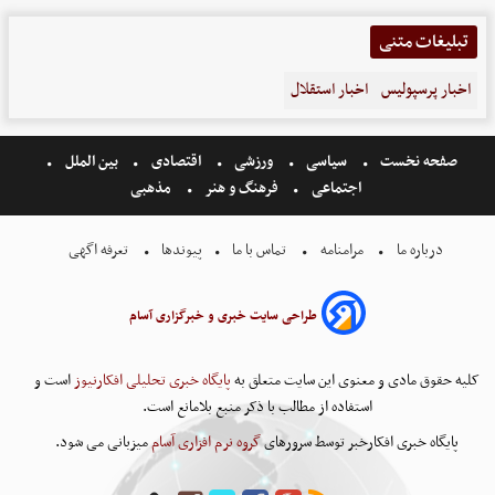
تبلیغات متنی
اخبار پرسپولیس
اخبار استقلال
صفحه نخست
سیاسی
ورزشی
اقتصادی
بین الملل
اجتماعی
فرهنگ و هنر
مذهبی
درباره ما
مرامنامه
تماس با ما
پیوندها
تعرفه اگهی
طراحی سایت خبری و خبرگزاری آسام
کلیه حقوق مادی و معنوی این سایت متعلق به
پایگاه خبری تحلیلی افکارنیوز
است و
استفاده از مطالب با ذکر منبع بلامانع است.
پایگاه خبری افکارخبر توسط سرورهای
گروه نرم افزاری آسام
میزبانی می شود.