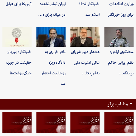
وزارت اطلاعات
خبرنگار ۱۴۰۵
ایران تمام نشده؛
آمریکا برای عراق
برای روز خبرنگار
اعلام شد
در میانه بازی ه…
سخنگوی ارتش:
هشدار دبیر شورای
باقر خرازی به
خبرنگار؛ مرزبان
نظم ایرانی حاکم
عالی امنیت ملی
دادگاه ویژه
حقیقت در جبهه
بر تنگه…
به امریکا…
روحانیت احضار
جنگ روایت‌ها
شد
مطالب برتر