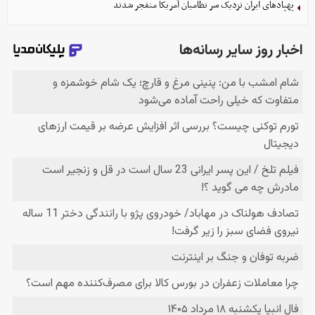
پهپادهای ایران نزدیک سر نظامیان آمریکا منفجر شدند