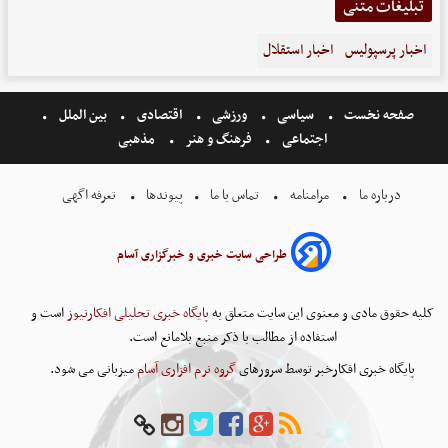
تبلیغات متنی
اخبار پرسپولیس
اخبار استقلال
صفحه نخست
سیاسی
ورزشی
اقتصادی
بین الملل
اجتماعی
فرهنگ و هنر
مذهبی
درباره ما
مرامنامه
تماس با ما
پیوندها
تعرفه اگهی
طراحی سایت خبری و خبرگزاری آسام
کلیه حقوق مادی و معنوی این سایت متعلق به
پایگاه خبری تحلیلی افکارنیوز
است و
استفاده از مطالب با ذکر منبع بلامانع است.
پایگاه خبری افکارخبر توسط سرورهای
گروه نرم افزاری آسام
میزبانی می شود.