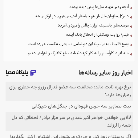
آنچه رهبر شهید سال‌ها پیش دیده بودند
دبیرکل سازمان ملل باز هم خواستار آتش‌بس فوری در اوکراین شد
موشک‌های بالستیک ایران؛ چالش راهبردی آمریکا
فیلم/ روایت پزشکیان از انحلال بانک آینده
پاسخ قالیباف به ترامپ/ این دیپلماسی نمایشی، شکست خورده است
باید افراد کارآمدتر را به کار گرفت/ باید مبلغ کالابرگ را افزایش دهیم