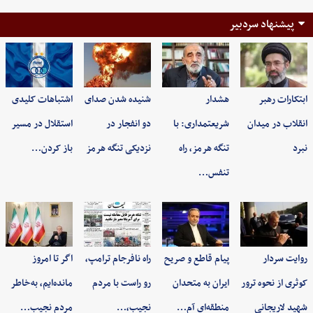
پیشنهاد سردبیر
ابتکارات رهبر
هشدار
شنیده شدن صدای
اشتباهات کلیدی
انقلاب در میدان
شریعتمداری: با
دو انفجار در
استقلال در مسیر
نبرد
تنگه هرمز، راه
نزدیکی تنگه هرمز
باز کردن…
تنفس…
روایت سردار
پیام قاطع و صریح
راه نافرجام ترامپ،
اگر تا امروز
کوثری از نحوه ترور
ایران به متحدان
رو راست با مردم
مانده‌ایم، به‌خاطر
شهید لاریجانی
منطقه‌ای آم…
نجیب،…
مردم نجیب…