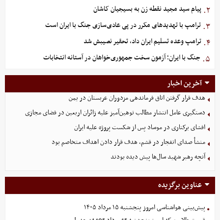
پیام سید مجید نقطه زن به بسیجیان کاشان
۲.
ترامپ با تهدیدهای مکرر در پی عادی‌سازی جنگ با ایران است
۳.
ترامپ وعده تسلیم ایران داد، تحقیر نصیبش شد
۴.
جنگ با ایران؛ آزمون سخت جمهوری‌خواهان در آستانه انتخابات
۵.
آخرین اخبار
هدف قرار گرفتن اتاق‌ فرماندهی مزدوران عربستان در یمن
دستگیری عامل انتشار مطالب توهین‌آمیز علیه زائران اربعین در فضای مجازی
افشای برکناری در موساد پس از شکست پروژه علیه ایران
منشأ صدای انفجار در قشم، هدف قرار دادن اهداف متخاصم بود
آنچه رهبر شهید سال‌ها پیش دیده بودند
عناوین برگزیده
پیش‌بینی هواشناسی امروز پنجشنبه ۱۵ مرداد ۱۴۰۵