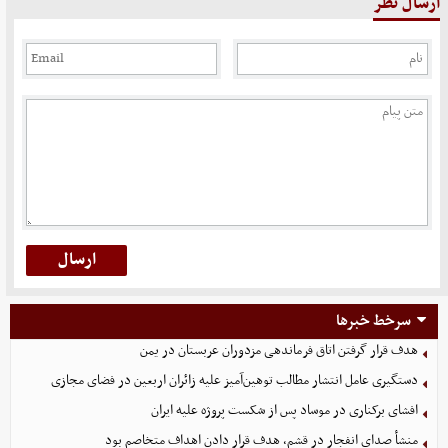
ارسال نظر
سرخط خبرها
هدف قرار گرفتن اتاق‌ فرماندهی مزدوران عربستان در یمن
دستگیری عامل انتشار مطالب توهین‌آمیز علیه زائران اربعین در فضای مجازی
افشای برکناری در موساد پس از شکست پروژه علیه ایران
منشأ صدای انفجار در قشم، هدف قرار دادن اهداف متخاصم بود