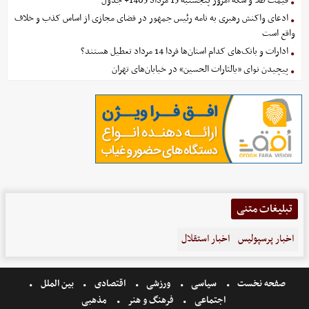
قیمت طلا و سکه امروز پنجشنبه 15 مرداد 1405+ جدول
ادعای واکنش رهبری به نامه رئیس جمهور در فضای مجازی از اساس کذب و خلاف
واقع است
ادارات و بانک‌های کدام استان‌ها فردا 14 مرداد تعطیل هستند؟
پیچیدن نوای «یالثارات الحسین» در خیابان‌های تهران
تبلیغات متنی
اخبار پرسپولیس
اخبار استقلال
صفحه نخست
سیاسی
ورزشی
اقتصادی
بین الملل
اجتماعی
فرهنگ و هنر
مذهبی