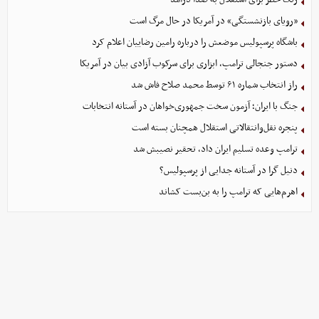
«رویای بازنشستگی» در آمریکا در حال مرگ است
باشگاه پرسپولیس موضعش را درباره رامین رضاییان اعلام کرد
دستور جنجالی ترامپ، ابزاری برای سرکوب آزادی بیان در آمریکا
راز انتخاب شماره ۶۱ توسط محمد صلاح فاش شد
جنگ با ایران؛ آزمون سخت جمهوری‌خواهان در آستانه انتخابات
پنجره نقل‌وانتقالاتی استقلال همچنان بسته است
ترامپ وعده تسلیم ایران داد، تحقیر نصیبش شد
دنیل گرا در آستانه جدایی از پرسپولیس؟
اهرم‌هایی که ترامپ را به بن‌بست کشاند