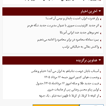
آخرین اخبار
راز قدرت ایران، امنیت پایدار و بومی آن است!
اثر جدید کارتونیست سوری با عنوان مدیریت جدید تنگه هرمز
تحریم‌های جدید ضد ایرانی آمریکا
یمن: معادله محاصره در برابر محاصره را ادامه می‌دهیم
واکنش بقائی به خیالبافی ترامپ
عناوین برگزیده
آمیتاب باچان دوست نتانیاهو به ایران می آید! +فیلم وعکس
وضعیت هوای کشور امروز جمعه ۱۶ مرداد ۱۴۰۵
قیمت جدید طلا و سکه امروز ۱۶ مردادماه ۱۴۰۵/ جدول
اولین پیام محسن رضایی پس از شایعات خبری
از کوفه تا کربلا، از کربلا تا ظهور؛ سه قیام ، یک جبهه