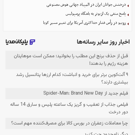
درخشش جوانان ایران در المپیاد جهانی هوش مصنوعی
پاسخ منفی یک لژیونر به باشگاه پرسپولیس
روبیو در رأس فشار حداکثری آمریکا برای تغییر مسیر کوبا