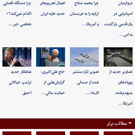
دروازه‌بان
چرا محمد صلاح
اعمال تحریم‌های
چرا دستگاه قضایی
اسپانیایی در
ترکیه را به عربستان
جدید علیه ایران
اقدام نمی‌کند؟ ؛
یک‌قدمی بازگشت
و آمریکا…
شخصی خبر…
به اس…
تصاویر جدید از
تصویر تازه منتشر
حاج علی‌اکبری:
شاهکار جدید
پهپادهای
شده از صندلی
گزارش‌هایی از
ترامپ خیالاتی
منهدم‌شده
اف۱۵…
حمایت مالی…
احمق
آمریکا…
مطالب برتر