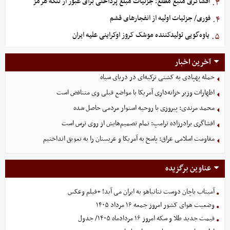
افشاگری منبع مطلع؛ جزئیات مبلغ پرداختی برای عبور از تنگه هرمز
۳.
فوری/ جزئیات اولیه از انفجارهای قشم
۴.
یاوه‌گویی تولیدکننده موشک کروز اوکراینی علیه ایران
۵.
آخرین اخبار
حمله پهپادی به کشتی ترکیه‌ای در دریای سیاه
اظهارات وزیر خزانه‌داری آمریکا با مواضع قبلی وی متناقض است
محمد مرندی: پیروزی با روحیه استوار مردمی حاصل شده
افشاگری برادرزاده ترامپ: تمام تصمیم‌هایش از روی ترس است
مقاومت اسلامی عراق: پاسخ به آمریکا و عربستان را به تعویق انداختیم
عناوین برگزیده
آمیتاب باچان دوست نتانیاهو به ایران می آید! +فیلم وعکس
وضعیت هوای کشور امروز جمعه ۱۶ مرداد ۱۴۰۵
قیمت جدید طلا و سکه امروز ۱۶ مردادماه ۱۴۰۵/ جدول