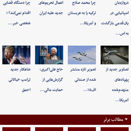
دروازه‌بان
چرا محمد صلاح
اعمال تحریم‌های
چرا دستگاه قضایی
اسپانیایی در
ترکیه را به عربستان
جدید علیه ایران
اقدام نمی‌کند؟ ؛
یک‌قدمی بازگشت
و آمریکا…
شخصی خبر…
به اس…
تصاویر جدید از
تصویر تازه منتشر
حاج علی‌اکبری:
شاهکار جدید
پهپادهای
شده از صندلی
گزارش‌هایی از
ترامپ خیالاتی
منهدم‌شده
اف۱۵…
حمایت مالی…
احمق
آمریکا…
مطالب برتر