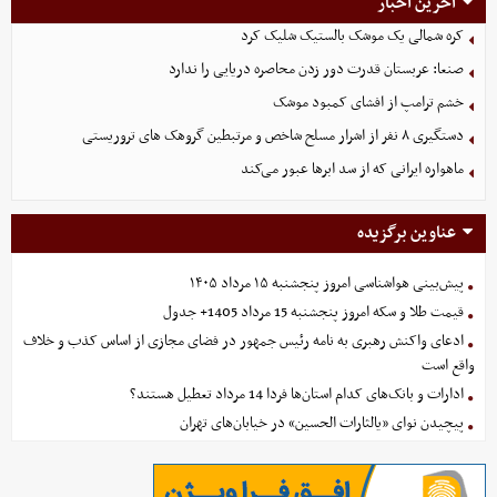
آخرین اخبار
کره شمالی یک موشک بالستیک شلیک کرد
صنعا: عربستان قدرت دور زدن محاصره دریایی را ندارد
خشم ترامپ از افشای کمبود موشک
دستگیری ۸ نفر از اشرار مسلح شاخص و مرتبطین گروهک های تروریستی
ماهواره ایرانی که از سد ابرها عبور می‌کند
عناوین برگزیده
پیش‌بینی هواشناسی امروز پنجشنبه ۱۵ مرداد ۱۴۰۵
قیمت طلا و سکه امروز پنجشنبه 15 مرداد 1405+ جدول
ادعای واکنش رهبری به نامه رئیس جمهور در فضای مجازی از اساس کذب و خلاف
واقع است
ادارات و بانک‌های کدام استان‌ها فردا 14 مرداد تعطیل هستند؟
پیچیدن نوای «یالثارات الحسین» در خیابان‌های تهران