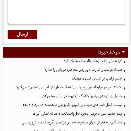
سرخط خبرها
کره شمالی یک موشک بالستیک شلیک کرد
صنعا: عربستان قدرت دور زدن محاصره دریایی را ندارد
خشم ترامپ از افشای کمبود موشک
اختلاف بر سر قرارداد در پرسپولیس؛ فقط یک بازیکن افزایش دستمزد می‌گیرد
جدول زمان‌بندی واریز کالابرگ الکترونیکی برای مشمولان
لیست کامل فیلم‌های سینمایی امروز تلویزیون پنجشنبه 15 مرداد 1405
پیام جدید علی تاجرنیا؛ پنجره نقل‌وانتقالات دغدغه اصلی آبی‌ها
دستگیری ۸ نفر از اشرار مسلح شاخص و مرتبطین گروهک های تروریستی