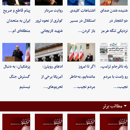
شنیده شدن صدای
اشتباهات کلیدی
روایت سردار
پیام قاطع و صریح
دو انفجار در
استقلال در مسیر
کوثری از نحوه ترور
ایران به متحدان
نزدیکی تنگه هرمز
باز کردن…
شهید لاریجانی
منطقه‌ای آم…
راه نافرجام ترامپ،
اگر تا امروز
ادعای رویترز:
پزشکیان: به‌ دنبال
رو راست با مردم
مانده‌ایم، به‌خاطر
آمریکا برخی از
گسترش جنگ
نجیب،…
مردم نجیب…
تحریم‌های…
نیستیم
مطالب برتر