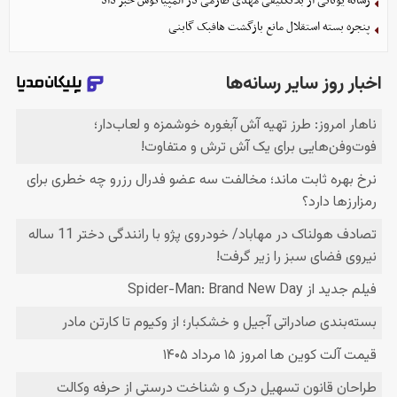
رسانه یونانی از بلاتکلیفی مهدی طارمی در المپیاکوس خبر داد
پنجره بسته استقلال مانع بازگشت هافبک گابنی