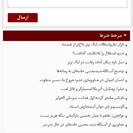
سرخط خبرها
بازار نقل‌وانتقالات لیگ برتر داغ‌تر از همیشه
جنپو استقلال را بلاتکلیف گذاشت؟
نسل تازه پیکان آماده رقابت در لیگ برتر
توصیح آیت‌الله سیدمجتبی خامنه‌ای به رسانه‌ها
احسان اصولی در شناورسازی قشم؛ شروع یک مسیر متفاوت
فیلم/ پزشکیان: آمریکا استعمارگر و قاتل است
فلیکس سانچز گزینه اول هدایت تیم ملی الجزایر
آلومینیوم پای جوان آینده‌دارش ایستاد
عراقچی: تفاهم با عمان به‌معنی بازگشایی تنگه هرمز نیست
تصاویری از آیت‌الله سید مجتبی خامنه‌ای در حال تدریس