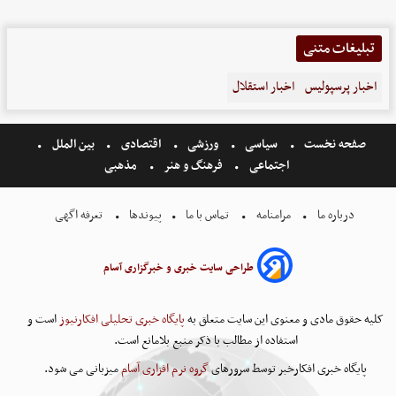
تبلیغات متنی
اخبار پرسپولیس
اخبار استقلال
صفحه نخست
سیاسی
ورزشی
اقتصادی
بین الملل
اجتماعی
فرهنگ و هنر
مذهبی
درباره ما
مرامنامه
تماس با ما
پیوندها
تعرفه اگهی
طراحی سایت خبری و خبرگزاری آسام
کلیه حقوق مادی و معنوی این سایت متعلق به
پایگاه خبری تحلیلی افکارنیوز
است و
استفاده از مطالب با ذکر منبع بلامانع است.
پایگاه خبری افکارخبر توسط سرورهای
گروه نرم افزاری آسام
میزبانی می شود.