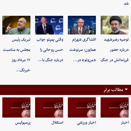
شد
توصیه رهبرشهید
افشاگری شهرام
وقتی پمپئو جواب
تبریک رئیس
درباره حضور
همایون: سرنوشت
حسن روحانی را
مجلس به مناسبت
فرزندانش در جنگ
«من‌وتو» در…
درباره جنگ با…
۱۷ مرداد روز
خبرنگ…
مطالب برتر
اخبار
اخبار ورزشی
استقلال
پرسپولیس