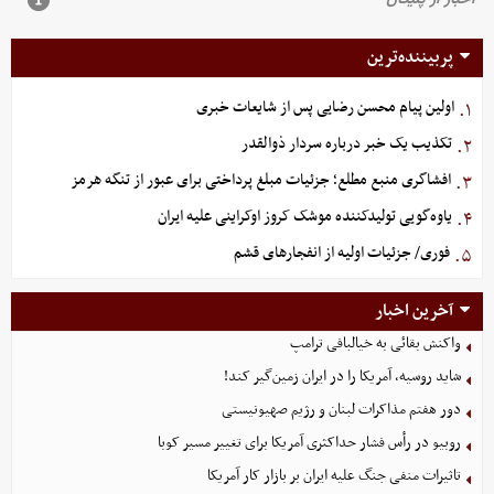
پربیننده‌ترین
اولین پیام محسن رضایی پس از شایعات خبری
۱.
تکذیب یک خبر درباره سردار ذوالقدر
۲.
افشاگری منبع مطلع؛ جزئیات مبلغ پرداختی برای عبور از تنگه هرمز
۳.
یاوه‌گویی تولیدکننده موشک کروز اوکراینی علیه ایران
۴.
فوری/ جزئیات اولیه از انفجارهای قشم
۵.
آخرین اخبار
واکنش بقائی به خیالبافی ترامپ
شاید روسیه، آمریکا را در ایران زمین‌گیر کند!
دور هفتم مذاکرات لبنان و رژیم صهیونیستی
روبیو در رأس فشار حداکثری آمریکا برای تغییر مسیر کوبا
تاثیرات منفی جنگ علیه ایران بر بازار کار آمریکا