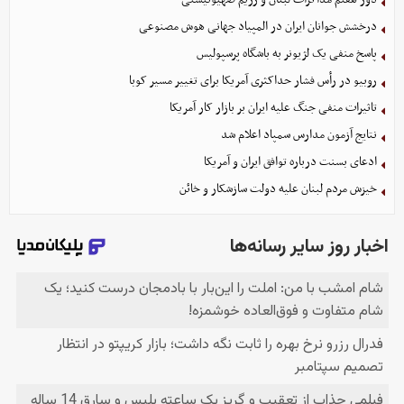
درخشش جوانان ایران در المپیاد جهانی هوش مصنوعی
پاسخ منفی یک لژیونر به باشگاه پرسپولیس
روبیو در رأس فشار حداکثری آمریکا برای تغییر مسیر کوبا
تاثیرات منفی جنگ علیه ایران بر بازار کار آمریکا
نتایج آزمون مدارس سمپاد اعلام شد
ادعای بسنت درباره توافق ایران و آمریکا
خیزش مردم لبنان علیه دولت سازشکار و خائن