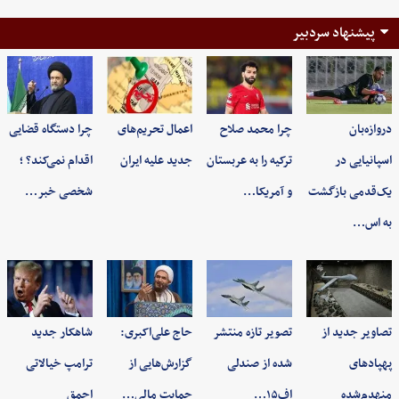
پیشنهاد سردبیر
دروازه‌بان
چرا محمد صلاح
اعمال تحریم‌های
چرا دستگاه قضایی
اسپانیایی در
ترکیه را به عربستان
جدید علیه ایران
اقدام نمی‌کند؟ ؛
یک‌قدمی بازگشت
و آمریکا…
شخصی خبر…
به اس…
تصاویر جدید از
تصویر تازه منتشر
حاج علی‌اکبری:
شاهکار جدید
پهپادهای
شده از صندلی
گزارش‌هایی از
ترامپ خیالاتی
منهدم‌شده
اف۱۵…
حمایت مالی…
احمق