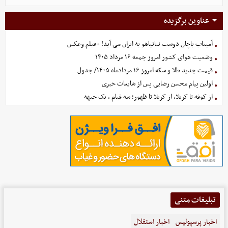
عناوین برگزیده
آمیتاب باچان دوست نتانیاهو به ایران می آید! +فیلم وعکس
وضعیت هوای کشور امروز جمعه ۱۶ مرداد ۱۴۰۵
قیمت جدید طلا و سکه امروز ۱۶ مردادماه ۱۴۰۵/ جدول
اولین پیام محسن رضایی پس از شایعات خبری
از کوفه تا کربلا، از کربلا تا ظهور؛ سه قیام ، یک جبهه
تبلیغات متنی
اخبار پرسپولیس
اخبار استقلال