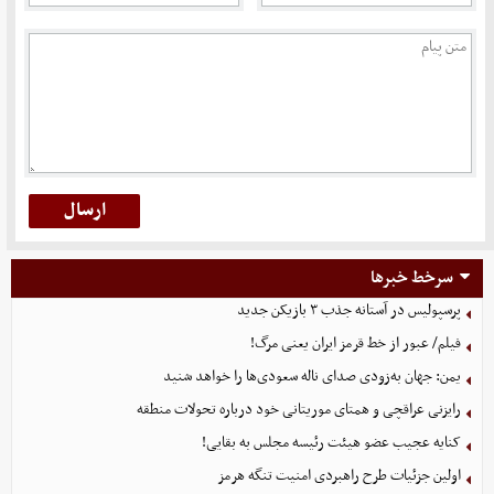
سرخط خبرها
پرسپولیس در آستانه جذب ۳ بازیکن جدید
فیلم/ عبور از خط قرمز ایران یعنی مرگ!
یمن: جهان به‌زودی صدای ناله سعودی‌ها را خواهد شنید
رایزنی عراقچی و همتای موریتانی خود درباره تحولات منطقه
کنایه عجیب عضو هیئت رئیسه مجلس به بقایی!
اولین جزئیات طرح راهبردی امنیت تنگه هرمز