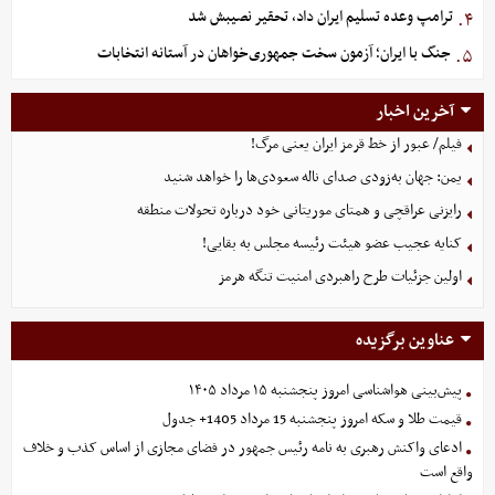
ترامپ وعده تسلیم ایران داد، تحقیر نصیبش شد
۴.
جنگ با ایران؛ آزمون سخت جمهوری‌خواهان در آستانه انتخابات
۵.
آخرین اخبار
فیلم/ عبور از خط قرمز ایران یعنی مرگ!
یمن: جهان به‌زودی صدای ناله سعودی‌ها را خواهد شنید
رایزنی عراقچی و همتای موریتانی خود درباره تحولات منطقه
کنایه عجیب عضو هیئت رئیسه مجلس به بقایی!
اولین جزئیات طرح راهبردی امنیت تنگه هرمز
عناوین برگزیده
پیش‌بینی هواشناسی امروز پنجشنبه ۱۵ مرداد ۱۴۰۵
قیمت طلا و سکه امروز پنجشنبه 15 مرداد 1405+ جدول
ادعای واکنش رهبری به نامه رئیس جمهور در فضای مجازی از اساس کذب و خلاف
واقع است