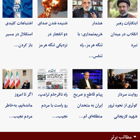
ابتکارات رهبر
هشدار
شنیده شدن صدای
اشتباهات کلیدی
انقلاب در میدان
شریعتمداری: با
دو انفجار در
استقلال در مسیر
نبرد
تنگه هرمز، راه
نزدیکی تنگه هرمز
باز کردن…
تنفس…
روایت سردار
پیام قاطع و صریح
راه نافرجام ترامپ،
اگر تا امروز
کوثری از نحوه ترور
ایران به متحدان
رو راست با مردم
مانده‌ایم، به‌خاطر
شهید لاریجانی
منطقه‌ای آم…
نجیب،…
مردم نجیب…
مطالب برتر