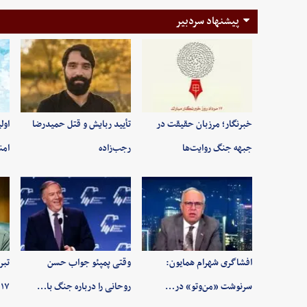
پیشنهاد سردبیر
خبرنگار؛ مرزبان حقیقت در
تأیید ربایش و قتل حمیدرضا
اول
جبهه جنگ روایت‌ها
رجب‌زاده
امن
افشاگری شهرام همایون:
وقتی پمپئو جواب حسن
تبر
سرنوشت «من‌وتو» در…
روحانی را درباره جنگ با…
۱۷ مرداد روز خبرنگ…