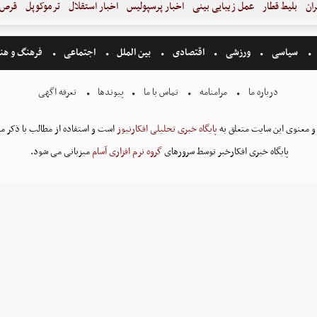
ران
بلیط قطار
عمل زیبایی بینی
اخبار پرسپولیس
اخبار استقلال
ترموکوپل
قرص ل
سیاسی
ورزشی
اقتصادی
بین الملل
اجتماعی
فرهنگ و هن
درباره ما
مرامنامه
تماس با ما
پیوندها
تعرفه اگهی
و معنوی این سایت متعلق به
پایگاه خبری تحلیلی افکارنیوز
است و استفاده از مطالب با ذکر من
پایگاه خبری افکارخبر توسط سرورهای
گروه نرم افزاری آسام
میزبانی می شود.