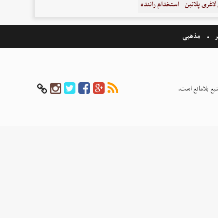
اغری پلاتین
استخدام راننده
ر
مذهبی
بع بلامانع است.