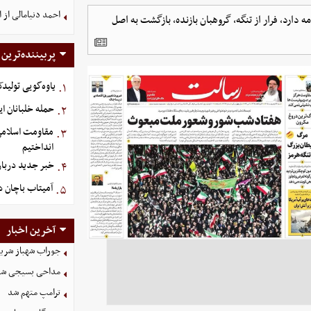
احمد دنیامالی از 
دارد، فرار از تنگه، گروهبان بازنده، بازگشت به اصل
پربیننده‌ترین
یاوه‌گویی تولیدک
۱.
حمله خلبانان ایرا
۲.
مقاومت اسلامی ع
۳.
انداختیم
خبر جدید دربار
۴.
آمیتاب باچان د
۵.
آخرین اخبار
جوراب‌ شهباز شری
مداحی بسیجی شهی
ترامپ متهم شد