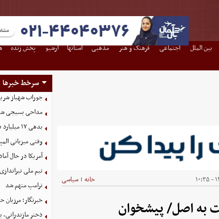
بین الملل
اجتماعی
فرهنگ و هنر
مذهبی
استانها
آرشیو
پخش زنده
ه
سرخط خبرها
جوراب‌ شهباز شری
مداحی بسیجی شهی
بدهی ١٧ میلیارد دلاری شرکت نفت به صندوق توسعه
وقتی میزبانی المپ
آمریکا در حال آماد
تیم ملی تیراندازی 
۱۴
خانه
سیاسی
|
ترامپ متهم شد
خبرنگار؛ مرزبان 
شت به اصل/ پیشخوان
دختر مازندرانی، ب