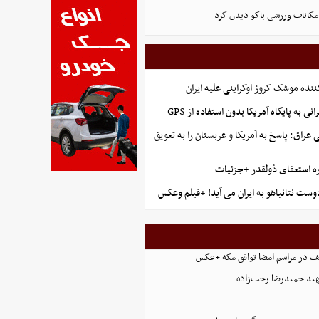
امکانات ورزشی باکو دیدن کرد
ننده موشک کروز اوکراینی علیه ایران
نی به پایگاه آمریکا بدون استفاده از GPS
راق: پاسخ به آمریکا و عربستان را به تعویق
ه استعفای ذولقدر +جزئیات
وست نتانیاهو به ایران می آید! +فیلم وعکس
ف در مراسم امضا توافق‌ مکه +عکس
د حمیدرضا رجب‌زاده