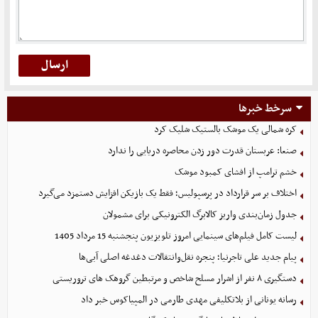
سرخط خبرها
کره شمالی یک موشک بالستیک شلیک کرد
صنعا: عربستان قدرت دور زدن محاصره دریایی را ندارد
خشم ترامپ از افشای کمبود موشک
اختلاف بر سر قرارداد در پرسپولیس؛ فقط یک بازیکن افزایش دستمزد می‌گیرد
جدول زمان‌بندی واریز کالابرگ الکترونیکی برای مشمولان
لیست کامل فیلم‌های سینمایی امروز تلویزیون پنجشنبه 15 مرداد 1405
پیام جدید علی تاجرنیا؛ پنجره نقل‌وانتقالات دغدغه اصلی آبی‌ها
دستگیری ۸ نفر از اشرار مسلح شاخص و مرتبطین گروهک های تروریستی
رسانه یونانی از بلاتکلیفی مهدی طارمی در المپیاکوس خبر داد