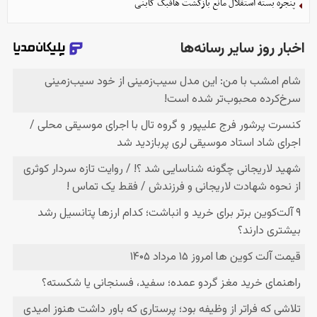
پنجره بسته استقلال مانع بازگشت هافبک گابنی