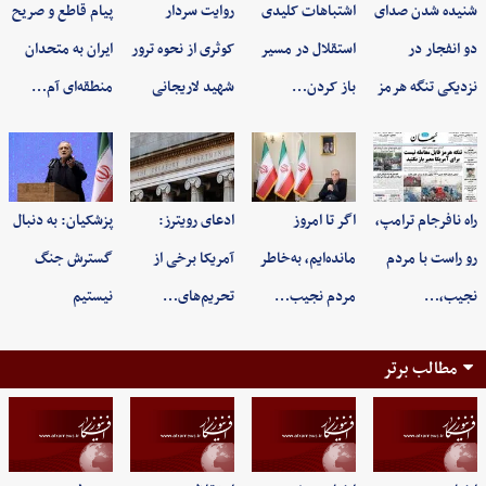
شنیده شدن صدای
اشتباهات کلیدی
روایت سردار
پیام قاطع و صریح
دو انفجار در
استقلال در مسیر
کوثری از نحوه ترور
ایران به متحدان
نزدیکی تنگه هرمز
باز کردن…
شهید لاریجانی
منطقه‌ای آم…
راه نافرجام ترامپ،
اگر تا امروز
ادعای رویترز:
پزشکیان: به‌ دنبال
رو راست با مردم
مانده‌ایم، به‌خاطر
آمریکا برخی از
گسترش جنگ
نجیب،…
مردم نجیب…
تحریم‌های…
نیستیم
مطالب برتر