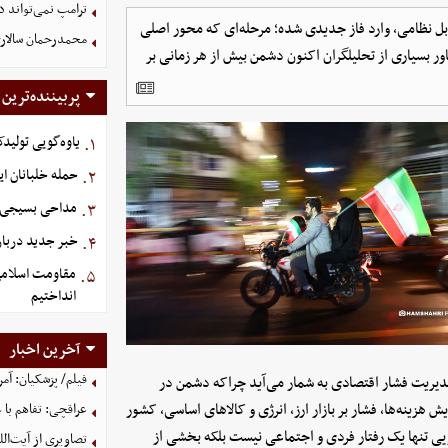
ترامپ نمی‌تواند د
ریکا و رژیم صهیونیستی علیه ایران بعد از ۴۰ روز تقابل نظامی، وارد فاز جدیدی شده؛ مرحله‌ای که محور اصلی
محمدرحمان سالار
ور بسیاری از تحلیلگران اکنون دشمن بیش از هر زمانی بر
پربیننده‌ترین
یاوه‌گویی تولیدک
۱.
حمله خلبانان ایرا
۲.
مداحی بسیجی 
۳.
خبر جدید دربار
۴.
مقاومت اسلامی 
۵.
انداختیم
آخرین اخبار
فیلم/ پزشکیان: آمر
دیریت فشار اقتصادی به شمار می‌آید چراکه دشمن در
 هزینه‌ها، فشار بر بازار ارز، انرژی و کالاهای اساسی، کشور
عراقچی: تفاهم با 
 تنها یک رفتار فردی و اجتماعی نیست بلکه بخشی از
تصاویری از آیت‌ال