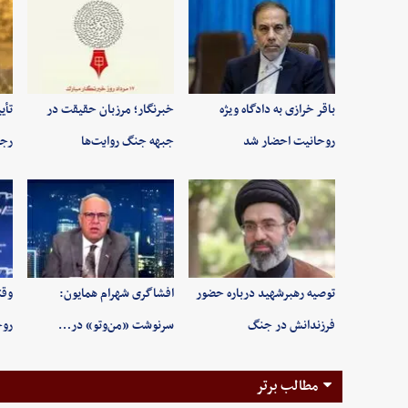
باقر خرازی به دادگاه ویژه
خبرنگار؛ مرزبان حقیقت در
تأی
روحانیت احضار شد
جبهه جنگ روایت‌ها
رجب
توصیه رهبرشهید درباره حضور
افشاگری شهرام همایون:
وقت
فرزندانش در جنگ
سرنوشت «من‌وتو» در…
روح
مطالب برتر