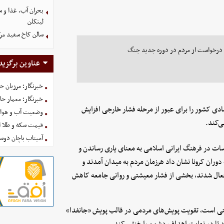
بحران آب، غذا و س
لینکلن
سالن کاخ سفید مرک
عناوین برگزید
خبرنگار؛ مرزبان 
خبرنگار؛ معمار ح
ی کشور را برای عبور از مرحله فشار خارجی افزایش
وضعیت آب و هوای کشور ا
ی‌کند.
قیمت سکه و طلا امروز شنبه
آمیتاب باچان دوست
 در فرهنگ ایرانی اسلامی به معنای یاری رساندن و
ران کرونا نشان داد هرزمان مردم به میدان آمدند و
عال شدند، بخشی از فشار معیشتی و روانی جامعه کاهش
تی است، تقویت پویش‌های مردمی در قالب پویش «جانفدا»
تا در نهایت اهداف دشمن را خنثی کند.