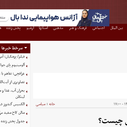
بین الملل
اجتماعی
فرهنگ و هنر
مذهبی
استانها
آرشیو
پخش زنده
ه
سرخط خبرها
فیلم/ پزشکیان: آمر
آلومینیوم پای جوان
عراقچی: تفاهم با 
تصاویری از آیت‌ال
بحران آب، غذا و س
لینکلن
۱۴۰
خانه
سیاسی
الکسیس گندوز در آ
|
سالن کاخ سفید مرک
لی چیست؟
جدول پخش زنده مس