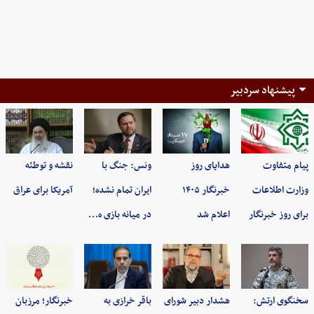
پیشنهاد سردبیر
پیام متفاوت
هدایای روز
ونس: جنگ با
نقشه و توطئه
وزارت اطلاعات
خبرنگار ۱۴۰۵
ایران تمام نشده؛
آمریکا برای عراق
برای روز خبرنگار
اعلام شد
در میانه بازی ه…
سخنگوی ارتش:
هشدار دبیر شورای
باقر خرازی به
خبرنگار؛ مرزبان