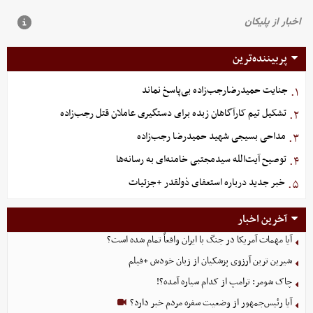
پربیننده‌ترین
جنایت حمیدرضارجب‌زاده بی‌پاسخ نماند
۱.
تشکیل تیم کارآگاهان زبده برای دستگیری عاملان قتل رجب‌زاده
۲.
مداحی بسیجی شهید حمیدرضا رجب‌زاده
۳.
توصیح آیت‌الله سیدمجتبی خامنه‌ای به رسانه‌ها
۴.
خبر جدید درباره استعفای ذولقدر +جزئیات
۵.
آخرین اخبار
آیا مهمات آمریکا در جنگ با ایران واقعاً تمام شده است؟
شیرین ترین آرزوی پزشکیان از زبان خودش +فیلم
چاک شومر: ترامپ از کدام سیاره آمده؟!
آیا رئیس‌جمهور از وضعیت سفره مردم خبر دارد؟