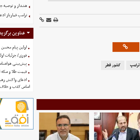
هشدار و توصیه جد
ترامپ قمارباز ادع
عناوین برگزید
اولین پیام محسن 
فوری/ جزئیات اولی
پیش‌بینی هواشناسی امروز
ترامپ
کشور قطر
قیمت طلا و سکه امروز پنجشنب
ادعای واکنش رهبر
اساس کذب و خلاف 