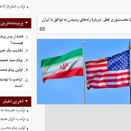
ترامپ قمارباز ادع
ا نخست‌وزیر قطر، دربارۀ راه‌های رسیدن به توافق با ایران
پربیننده‌ترین
هشدار پسر پزشک
۱.
چیست؟
تکذیب یک خبر د
۲.
پیام سید مجید 
۳.
اولین پیام محس
۴.
ترامپ با تهدید
۵.
است
آخرین اخبار
ترامپ: همیشه به م
ترامپ: ایران همچن
اولین پیام محسن 