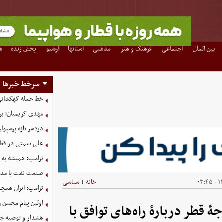
بین الملل
اجتماعی
فرهنگ و هنر
مذهبی
استانها
آرشیو
پخش زنده
ه
سرخط خبرها
خط حمله کهکشانی گ
مهدی کریمیان: بر
دردسر تازه پرسپو
علی نعمتی در قطر؛
ترامپ: همیشه به م
صنعت نفت با مداف
۱۴
خانه
سیاسی
|
ترامپ: ایران همچن
اولین پیام محسن 
ۀ قطر دربارۀ راه‌های توافق با
هشدار و توصیه جد