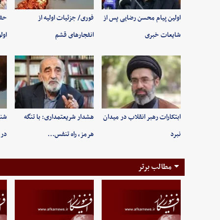
اولین پیام محسن رضایی پس از
فوری/ جزئیات اولیه از
حفظ
شایعات خبری
انفجارهای قشم
اول
ابتکارات رهبر انقلاب در میدان
هشدار شریعتمداری: با تنگه
شنی
نبرد
هرمز، راه تنفس…
در 
مطالب برتر