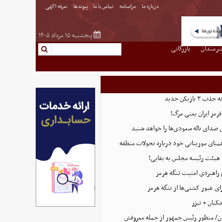
درباره ما
مرامنامه
تماس با ما
پیوندها
تعرفه اگهی
پنجشنبه ۱۵ مرداد ۱۴۰۵
نرمندان
بازرگانی
بازیکن جدید
قرمز ایران یعنی مرگ!
 صدای ناله سعودی‌ها را خواهد شنید
همتای موریتانی خود درباره تحولات منطقه
هیئت رئیسه مجلس به بقایی!
 راهبردی امنیت تنگه هرمز
ای عبور کشتی‌ها از تنگه هرمز
کیان + تیزر
ن/ منظور رئیس جمهور از جمله معروفش