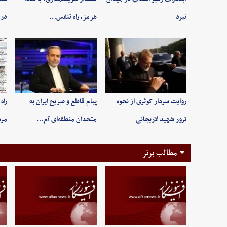
نبرد
هرمز، راه تنفس…
در 
روایت سردار کوثری از نحوه
پیام قاطع و صریح ایران به
راه
ترور شهید لاریجانی
متحدان منطقه‌ای آم…
مر
مطالب برتر