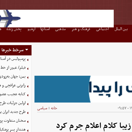
بین الملل
اجتماعی
فرهنگ و هنر
مذهبی
استانها
آرشیو
پخش زنده
ه
سرخط خبرها
پرسپولیس در آستانه جذب ۳ 
فیلم/ عبور از خط 
یمن: جهان به‌زودی
رایزنی عراقچی و 
کنایه عجیب عضو 
اولین جزئیات طرح
۱۴
خانه
سیاسی
|
طرح جدید ایران بر
سخنان متفاوت پزش
یبا کلام اعلام جرم کرد
هشدار پسر پزشکیا