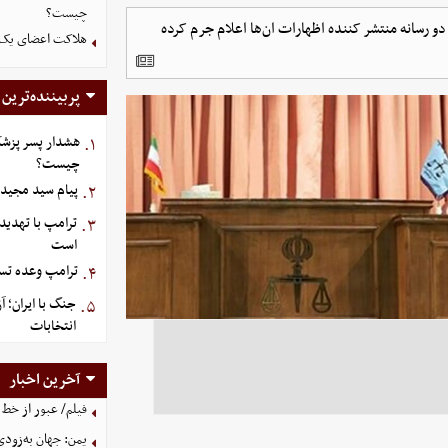
چیست؟
و رسانه منتشر کننده اظهارات ان‌ها اعلام جرم کرده
هلاکت اعضای یک 
پربیننده‌ترین
هشدار پسر پزشک
۱.
چیست؟
پیام سید مجید 
۲.
ترامپ با تهدید
۳.
است
ترامپ وعده تسل
۴.
جنگ با ایران؛ 
۵.
انتخابات
آخرین اخبار
فیلم/ عبور از خط 
یمن: جهان به‌زودی