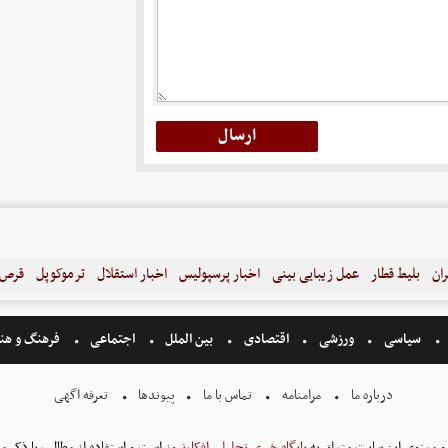
ران
بلیط قطار
عمل زیبایی بینی
اخبار پرسپولیس
اخبار استقلال
ترموکوپل
قرص ل
سیاسی
ورزشی
اقتصادی
بین الملل
اجتماعی
فرهنگ و هن
درباره ما
مرامنامه
تماس با ما
پیوندها
تعرفه اگهی
و معنوی این سایت متعلق به
پایگاه خبری تحلیلی افکارنیوز
است و استفاده از مطالب با ذکر من