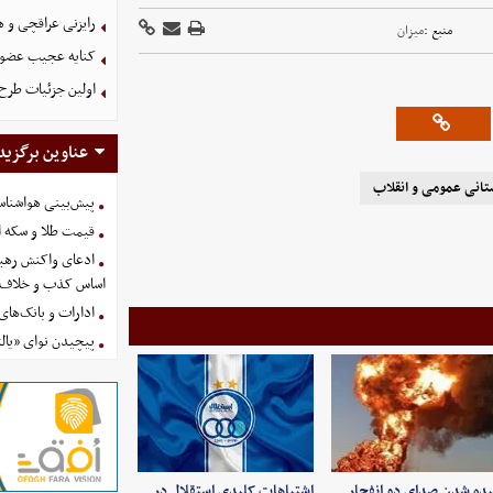
رایزنی عراقچی و 
منبع :
میزان
کنایه عجیب عضو 
اولین جزئیات طرح
عناوین برگزید
تانی عمومی و انقلاب
پیش‌بینی هواشناسی امروز
قیمت طلا و سکه امروز پنجشنب
ادعای واکنش رهبر
اساس کذب و خلاف 
ادارات و بانک‌های کدام استان
پیچیدن نوای «یالث
ده شدن صدای دو انفجار
اشتباهات کلیدی استقلال در