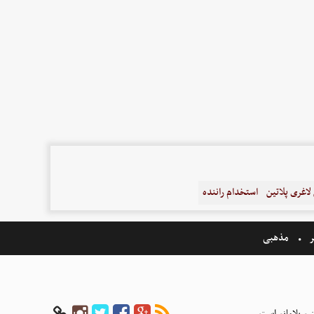
اغری پلاتین
استخدام راننده
ر
مذهبی
بع بلامانع است.