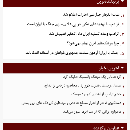
پربیننده‌ترین
علت انفجار جبل‌علی امارات اعلام شد
۱.
ترامپ با تهدیدهای مکرر در پی عادی‌سازی جنگ با ایران است
۲.
ترامپ وعده تسلیم ایران داد، تحقیر نصیبش شد
۳.
چرا موشک‌های ایران تمام نمی‌شود؟
۴.
جنگ با ایران؛ آزمون سخت جمهوری‌خواهان در آستانه انتخابات
۵.
آخرین اخبار
کره شمالی یک موشک بالستیک شلیک کرد
صنعا: عربستان قدرت دور زدن محاصره دریایی را ندارد
خشم ترامپ از افشای کمبود موشک
دستگیری ۸ نفر از اشرار مسلح شاخص و مرتبطین گروهک های تروریستی
ماهواره ایرانی که از سد ابرها عبور می‌کند
عناوین برگزیده