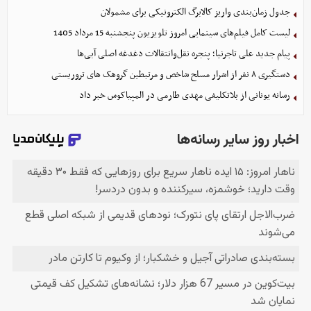
جدول زمان‌بندی واریز کالابرگ الکترونیکی برای مشمولان
لیست کامل فیلم‌های سینمایی امروز تلویزیون پنجشنبه 15 مرداد 1405
پیام جدید علی تاجرنیا؛ پنجره نقل‌وانتقالات دغدغه اصلی آبی‌ها
دستگیری ۸ نفر از اشرار مسلح شاخص و مرتبطین گروهک های تروریستی
رسانه یونانی از بلاتکلیفی مهدی طارمی در المپیاکوس خبر داد