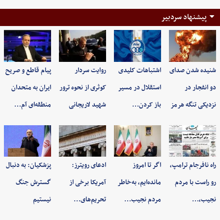
پیشنهاد سردبیر
شنیده شدن صدای
اشتباهات کلیدی
روایت سردار
پیام قاطع و صریح
دو انفجار در
استقلال در مسیر
کوثری از نحوه ترور
ایران به متحدان
نزدیکی تنگه هرمز
باز کردن…
شهید لاریجانی
منطقه‌ای آم…
راه نافرجام ترامپ،
اگر تا امروز
ادعای رویترز:
پزشکیان: به‌ دنبال
رو راست با مردم
مانده‌ایم، به‌خاطر
آمریکا برخی از
گسترش جنگ
نجیب،…
مردم نجیب…
تحریم‌های…
نیستیم