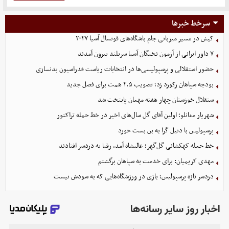
سرخط خبرها
کیش در مسیر میزبانی جام باشگاه‌های فوتسال آسیا ۲۰۲۷
۷ داور ایرانی از آزمون نخبگان آسیا سربلند بیرون آمدند
حضور استقلالی و پرسپولیسی‌ها در انتخابات ریاست فدراسیون بدنسازی
بودجه سپاهان رکورد زد؛ تصویب ۲.۵ همت برای فصل جدید
ستقلال خوزستان چهار هفته مهمان پایتخت شد
شهریار مغانلو؛ اولین آقای گل سال‌های اخیر در خط حمله تراکتور
پرسپولیس با دنیل گرا به بن بست خورد
خط حمله کهکشانی گل‌گهر؛ عالیشاه آمد، رقبا به دردسر افتادند
مهدی کریمیان: برای خدمت به سپاهان برگشتم
دردسر تازه پرسپولیس؛ بازی در ورزشگاه‌هایی که به سودش نیست