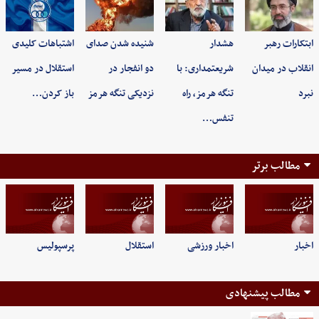
ابتکارات رهبر
هشدار
شنیده شدن صدای
اشتباهات کلیدی
انقلاب در میدان
شریعتمداری: با
دو انفجار در
استقلال در مسیر
نبرد
تنگه هرمز، راه
نزدیکی تنگه هرمز
باز کردن…
تنفس…
مطالب برتر
اخبار
اخبار ورزشی
استقلال
پرسپولیس
مطالب پیشنهادی