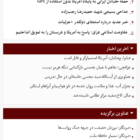
حمله خلبانان ایرانی به پایگاه آمریکا بدون استفاده از GPS
۲.
مداحی بسیجی شهید حمیدرضا رجب‌زاده
۳.
خبر جدید درباره استعفای ذولقدر +جزئیات
۴.
مقاومت اسلامی عراق: پاسخ به آمریکا و عربستان را به تعویق انداختیم
۵.
آخرین اخبار
فیلم/ پزشکیان: آمریکا استعمارگر و قاتل است
عراقچی: تفاهم با عمان به‌معنی بازگشایی تنگه هرمز نیست
تصاویری از آیت‌الله سید مجتبی خامنه‌ای در حال تدریس
بحران آب، غذا و سلامت روان خدمه در ناو هواپیمابر آبراهام لینکلن
سالن کاخ سفید مرکز نظامی نامیده شد
عناوین برگزیده
خبرنگار؛ مرزبان حقیقت در جبهه جنگ روایت‌ها
خبرنگار؛ معمار حافظه ملت