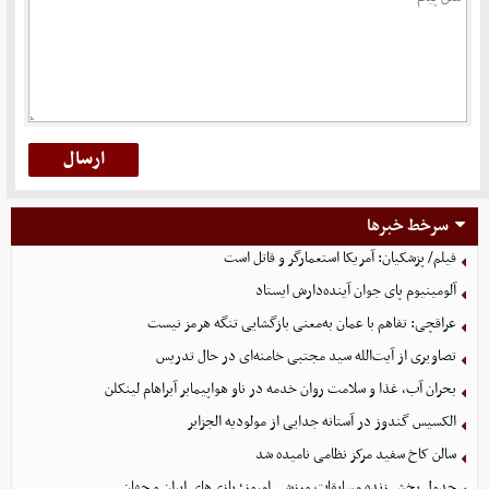
سرخط خبرها
فیلم/ پزشکیان: آمریکا استعمارگر و قاتل است
آلومینیوم پای جوان آینده‌دارش ایستاد
عراقچی: تفاهم با عمان به‌معنی بازگشایی تنگه هرمز نیست
تصاویری از آیت‌الله سید مجتبی خامنه‌ای در حال تدریس
بحران آب، غذا و سلامت روان خدمه در ناو هواپیمابر آبراهام لینکلن
الکسیس گندوز در آستانه جدایی از مولودیه الجزایر
سالن کاخ سفید مرکز نظامی نامیده شد
جدول پخش زنده مسابقات ورزشی امروز؛ بازی‌های ایران و جهان