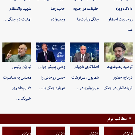
دادگاه ویژه
حقیقت در جبهه
حمیدرضا
شهید والامقام
روحانیت احضار
جنگ روایت‌ها
رجب‌زاده
امنیت در جنگ…
شد
توصیه رهبرشهید
افشاگری شهرام
وقتی پمپئو جواب
تبریک رئیس
درباره حضور
همایون: سرنوشت
حسن روحانی را
مجلس به مناسبت
فرزندانش در جنگ
«من‌وتو» در…
درباره جنگ با…
۱۷ مرداد روز
خبرنگ…
مطالب برتر