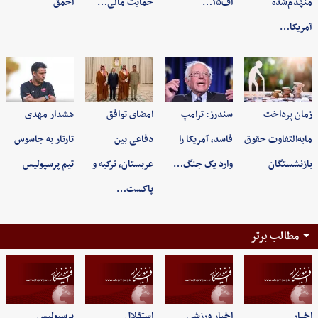
منهدم‌شده
اف۱۵…
حمایت مالی…
احمق
آمریکا…
زمان پرداخت
سندرز: ترامپ
امضای توافق
هشدار مهدی
مابه‌التفاوت حقوق
فاسد، آمریکا را
دفاعی بین
تارتار به جاسوس
بازنشستگان
وارد یک جنگ…
عربستان، ترکیه و
تیم پرسپولیس
پاکست…
مطالب برتر
اخبار
اخبار ورزشی
استقلال
پرسپولیس