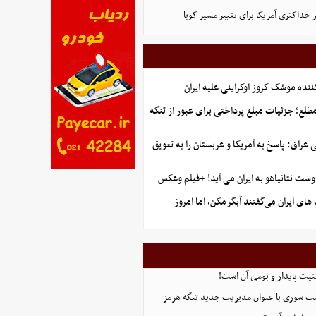
 حداکثری آمریکا برای تغییر مسیر کوبا
ننده موشک کروز اوکراینی علیه ایران
طلع؛ جزئیات مبلغ پرداختی برای عبور از تنگه
راق: پاسخ به آمریکا و عربستان را به تعویق
ست نتانیاهو به ایران می آید! +فیلم وعکس
ای ایران می‌گفتند آبگرمکن، اما امروز
منیت پایدار و بومی آن است!
ست سوری با عنوان مدیریت جدید تنگه هرمز