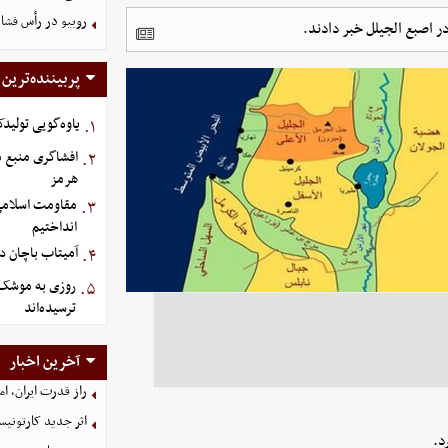
روبیو در رأس فشار
 اصبع الجیلل خبر دادند.
پربیننده‌ترین
یاوه‌گویی تولیدک
۱.
افشاگری منبع م
۲.
هرمز
مقاومت اسلامی ع
۳.
انداختیم
آمیتاب باچان دو
۴.
روزی به موشک‌ ه
۵.
ترسیده‌اند
آخرین اخبار
راز قدرت ایران، ا
اثر جدید کارتونی
د.