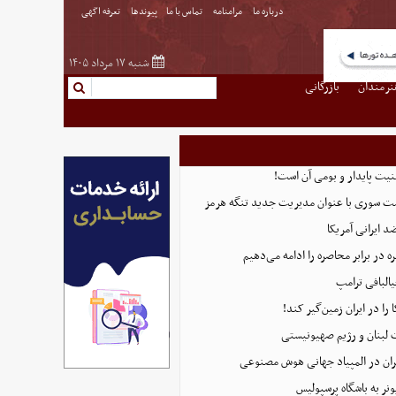
درباره ما
مرامنامه
تماس با ما
پیوندها
تعرفه اگهی
شنبه ۱۷ مرداد ۱۴۰۵
نرمندان
بازرگانی
منیت پایدار و بومی آن است!
ست سوری با عنوان مدیریت جدید تنگه هرمز
 ایرانی آمریکا
 در برابر محاصره را ادامه می‌دهیم
البافی ترامپ
 را در ایران زمین‌گیر کند!
 لبنان و رژیم صهیونیستی
ان در المپیاد جهانی هوش مصنوعی
نر به باشگاه پرسپولیس