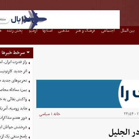
بین الملل
اجتماعی
فرهنگ و هنر
مذهبی
استانها
آرشیو
پخش زنده
ه
سرخط خبرها
راز قدرت ایران، ا
اثر جدید کارتونی
تحریم‌های جدید ضد
یمن: معادله محاصره
واکنش بقائی به خی
شاید روسیه، آمریکا
۱۴
خانه
سیاسی
|
دور هفتم مذاکرات
درخشش جوانان ایر
 الجلیل
پاسخ منفی یک لژیو