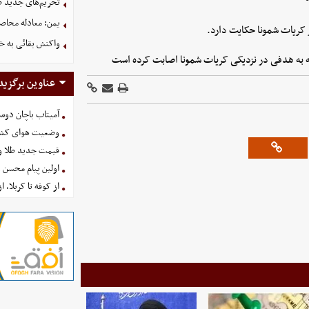
تحریم‌های جدید ضد
یمن: معادله محاصره
 کریات شمونا حکایت دارد.
واکنش بقائی به خی
ه به هدفی در نزدیکی کریات شمونا اصابت کرده است
عناوین برگزید
آمیتاب باچان دوست
وضعیت هوای کشور امروز 
قیمت جدید طلا و سکه امروز ۱۶ 
اولین پیام محسن 
از کوفه تا کربلا، ا