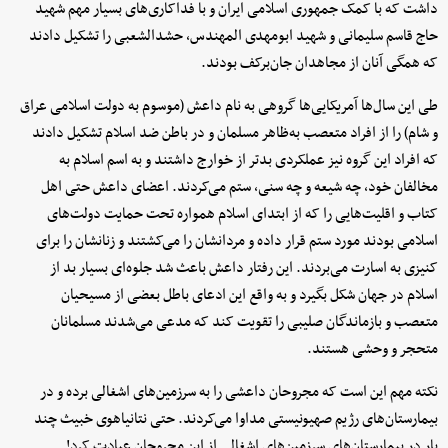
داشت که با کمک جمهوری اسلامی ایران و با فداکاری‌های بسیار مهم شهید
حاج قاسم سلیمانی و شهید ابومهدی المهندس، حشدالشعبی را تشکیل دادند
که همگی آنان از مجاهدان جان‌برکف بودند.
طی این سال‌ها آمریکایی‌ها گروهی به نام داعش (موسوم به دولت اسلامی عراق
و شام) را از افراد متعصب به‌ظاهر مسلمان و در باطن ضد اسلام تشکیل دادند
که افراد این گروه نیز عملکردی بدتر از خوارج داشتند و به اسم اسلام به
مخالفان خود، چه شیعه و چه سنی، ستم می‌کردند. اعضای داعش حتی اهل
کتاب و اقلیت‌هایی را که از ابتدای اسلام همواره تحت حمایت دولت‌های
اسلامی بودند مورد ستم قرار داده و مردانشان را می‌کشتند و زنانشان را برای
کنیزی به اسارت می‌بردند. این رفتار داعش باعث شد جلوه‌ای بسیار بد از
اسلام در جهان شکل بگیرد و به واقع این ادعای باطل بعضی از مسیحیان
متعصب و بازماندگان صلیبی را تقویت کند که مدعی می‌شدند مسلمانان
متحجر و وحشی هستند.
نکته مهم این است که مجروحان داعشی را به سرزمین‌های اشغالی برده و در
بیمارستان‌های رژیم صهیونیستی مداوا می‌کردند. حتی نتانیاهوی خبیث چند
بار در بیمارستان‌های سرزمین‌های اشغالی از این مجروحان عیادت کرد!