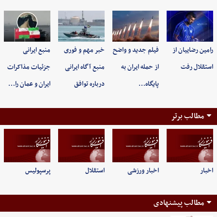
رامین رضاییان از
فیلم جدید و واضح
خبر مهم و فوری
منبع ایرانی
استقلال رفت
از حمله ایران به
منبع آگاه ایرانی
جزئیات مذاکرات
پایگاه…
درباره توافق
ایران و عمان را…
مطالب برتر
اخبار
اخبار ورزشی
استقلال
پرسپولیس
مطالب پیشنهادی