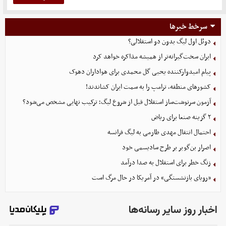
سرخط خبرها
دوئل اول لیگ بدون دو استقلالی؟
ایران سخت‌گیرانه‌تر از همیشه مذاکره خواهد کرد
پیام امیدوارکننده یحیی گل محمدی برای هواداران دهوک
کشورهای منطقه، ترامپ را به سمت ایران کشاندند!
آزمون سرنوشت‌ساز استقلال قبل از شروع لیگ؛ ترکیب نهایی مشخص می‌شود؟
۲ گزینه صنعا برای ریاض
احتمال انتقال مهدی طارمی به لیگ فرانسه
اصرار بن‌گویر بر طرح سادیسمی خود
زنگ خطر برای استقلال به صدا درآمد
«رویای بازنشستگی» در آمریکا در حال مرگ است