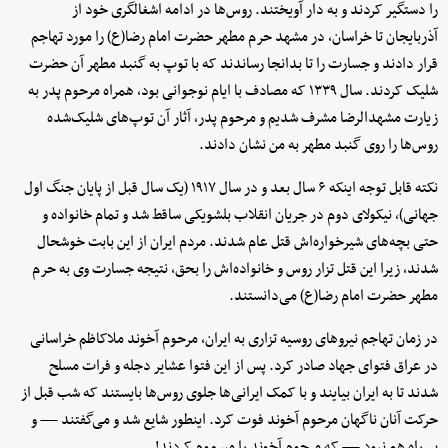
را دستگیر کردند و به دار آویختند. روس‌ها در ادامه اشغالگری خود از
آذربایجان تا خراسان، در مشهد حرم مطهر حضرت امام رضا(ع) را مورد تهاجم
قرار دادند و جسارت را تا بدانجا رساندند که با توپ به گنبد مطهر آن حضرت
شلیک کردند. سال ۱۳۳۹ که مصادف با ایام نوجوانی بود، همراه مرحوم پدر به
زیارت مشهدالرضا مشرف شدیم و مرحوم پدر، آثار آن توپ‌های شلیک‌شده
روس‌ها را روی گنبد مطهر به من نشان دادند.
نکته قابل توجه اینکه ۶ سال بعد و در سال ۱۹۱۷ (یک سال قبل از پایان جنگ اول
جهانی)، نیکولای دوم در جریان انقلاب بلشویکی ساقط شد و تمام خانواده‌ و
حتی بچه‌های شیرخواره‌اش قتل عام شدند. مردم ایران از این بابت خوشحال
شدند، زیرا این قتل تزار روس و خانواده‌اش را بحق، نتیجه جسارت وی به حرم
مطهر حضرت امام رضا(ع) می‌دانستند.
در زمان تهاجم نیروهای روسیه تزاری به ایران، مرحوم آخوند ملاکاظم خراسانی
در عراق فتوای جهاد صادر کرد. پس از این فتوا عشایر دجله و فرات مسلح
شدند تا به ایران بیایند و با کمک ایرانی‌ها جلوی روس‌ها بایستند که شب قبل از
حرکت آنان ناگهان مرحوم آخوند فوت کرد. اینطور شایع شد و می‌گفتند — و
بی‌راه هم نبود — که مرحوم آخوند را مسموم کردند!