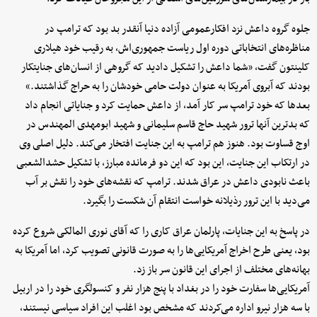
جلوه گروه داعش نزد افکارعمومی آزاده دنیا آنقدر بد بود که ترامپ در
مناظره‌های انتخاباتی دوره اول ریاست جمهوری‌اش، به رقیب خود هیلاری
کلینتون گفت، «شما داعش را تشکیل دادید که گروهی از انسان‌های جنایتکار
بودند که آبروی آمریکا به عنوان دولت حامی خودشان را به حراج گذاشتند.»
بعدها که خود ترامپ سر کار آمد، از داعش حمایت کرد و جنایاتی انجام داد
که بدترین آنها ترور شهید حاج قاسم سلیمانی و شهید ابومهدی المهندس در
اوج قساوت بود. هنوز هم ترامپ به این جنایت افتخار می‌کند. دلیل اصلی وی
در ارتکاب این جنایت، این بود که این دو فرمانده مبارز، با تشکیل حشدالشعبی
باعث نابودی داعش در عراق شدند. ترامپ که نقشه‌های خود را نقش بر آب
می‌دید با این ترور رذیلانه خواست انتقام آن شکست را بگیرد.
در پاسخ به این جنایات، پارلمان عراق کاری را که آقای نوری المالکی شروع کرده
بود، یعنی طرح اخراج آمریکایی‌ها را به‌ صورت قانونی تصویب کرد، اما آمریکا به
بهانه‌های مختلف از اجرای این قانون سر باز زد.
آمریکایی‌ها سفارت خود را در بغداد با پنج هزار نفر و کنسولگری خود را در اربیل
با سه هزار نیرو اداره می‌کردند که مشخص بود اغلب این افراد سیاسی نیستند،