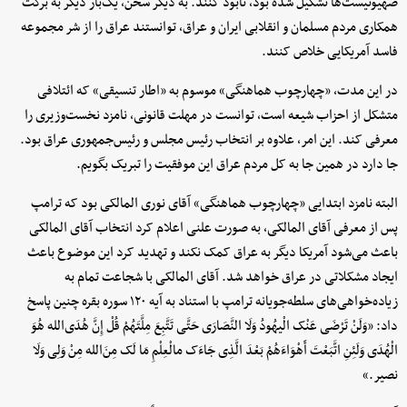
صهیونیست‌ها تشکیل شده بود، نابود کنند. به دیگر سخن، یک‌بار دیگر به برکت
همکاری مردم مسلمان و انقلابی ایران و عراق، توانستند عراق را از شر مجموعه
فاسد آمریکایی خلاص کنند.
در این مدت، «چهارچوب هماهنگی» موسوم به «اطار تنسیقی» که ائتلافی
متشکل از احزاب شیعه است، توانست در مهلت قانونی، نامزد نخست‌وزیری را
معرفی کند. این امر، علاوه بر انتخاب رئیس مجلس و رئیس‌جمهوری عراق بود.
جا دارد در همین ‌جا به کل مردم عراق این موفقیت را تبریک بگویم.
البته نامزد ابتدایی «چهارچوب هماهنگی» آقای نوری المالکی بود که ترامپ
پس از معرفی آقای المالکی، به صورت علنی اعلام کرد انتخاب آقای المالکی
باعث می‌شود آمریکا دیگر به عراق کمک نکند و تهدید کرد این موضوع باعث
ایجاد مشکلاتی در عراق خواهد شد. آقای المالکی با شجاعت تمام به
زیاده‌خواهی‌های سلطه‌جویانه ترامپ با استناد به آیه ۱۲۰ سوره بقره چنین پاسخ
داد: «وَلَنْ تَرْضَی عَنْک الْیهُودُ وَلَا النَّصَارَی حَتَّی تَتَّبِعَ مِلَّتَهُمْ قُلْ إِنَّ هُدَی‌الله هُوَ
الْهُدَی وَلَئِنِ اتَّبَعْتَ أَهْوَاءَهُمْ بَعْدَ الَّذِی جَاءَک مالْعِلْمِ مَا لَک مِنَ‌الله مِنْ وَلِی وَلَا
نصیر.»