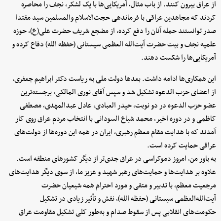
از عراق بیرون کنند. از باب مثال، آمریکایی‌ها با یک لشکر، نجف را محاصره
کردند که مجاهدین عراقی با فرماندهی حجت‌الاسلام والمسلمین سید مقتدا
صدر توانستند حمله آنان را دفع کرده، از مضجع شریف حضرت علی(ع)، حوزه
علمیه نجف و بیت حضرت آیت‌الله العظمی سیستانی (حفظه الله) دفاع کرده و
آمریکایی‌ها را شکست دهند.
این همکاری‌ها ادامه داشت. بعدها دولت ملی به ریاست دکتر ابراهیم جعفری،
از اعضای حزب الدعوه تشکیل شد و سپس آقای نوری المالکی، برجسته‌ترین
عضو حزب الدعوه در دو نوبت، حیدر العبادی، عادل عبدالمهدی، مصطفی
کاظمی و در دوره اخیر، محمد شیاع السودانی با انتخاب مردم عراق روی کار
آمدند که با هدایت مقام معظم رهبری، ایران در همه این دوره‌ها از دولت‌های
عراقی حمایت کرده است.
به باور من، امروز دموکراسی در عراق جدی‌تر از دیگر کشورهای منطقه است.
علاوه بر هدایت‌ها و حمایت‌های رهبر شهید و عزیز ما، از سوی دیگر هدایت‌های
مرجعیت معظم، با تدبیر و متقی و مورد احترام همه شیعیان حضرت
آیت‌الله‌العظمی سیستانی (حفظه الله)، نقش و تأثیر زیادی در تشکیل
حکومت‌های انقلابی پس از سقوط صدام و به‌طور کلی تشکیل مقاومت عراق