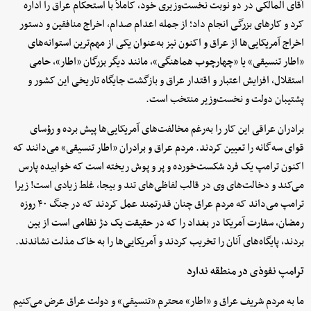
آقای المالکی در دو نوبت نخست‌وزیری خود، کاملاً با استحکام عراق را اداره
کرد و کارهای بزرگی انجام داد؛ از جمله اعدام صدام، اخراج منافقین و دستور
اخراج آمریکایی‌ها از عراق و اکنون نیز به‌عنوان یکی از مهم‌ترین استوانه‌های
«اطار تنسیقی» یا «چهارچوب هماهنگی»، مانند دیگر بزرگان «اطار»، حامی
استقلال، افزایش اعتبار و اقتدار عراق و بازگشت جایگاه تاریخی این کشور و
پشتیبان دولت و نخست‌وزیر منتخب است.
برادران عراقی این کار را به‌رغم مخالفت‌های آمریکایی‌ها پیش برده و رؤسای
قوای سه‌گانه را تعیین کردند. مردم عراق و برادران «اطار تنسیقی» می‌دانند که
اکنون ترامپ یک فرد شکست‌خورده و پر و پوش ریخته است که خوابیده پارس
می‌کند و دخالت‌های وی در قالب لفاظی‌های تند و بیجا، غلط زیادی است! زیرا
ترامپ می‌داند که مردم عراق چنان قدرتمند عمل کردند که در جنگ ۴۰ ‌روزه
رمضان، سفارت آمریکا در بغداد را که در حقیقت یک دژ نظامی است از بین
بردند، پایگاه‌های آنان را تخریب کردند و آمریکایی‌ها را به خاک مذلت نشاندند.
ترامپ نفوذی در منطقه ندارد
ما به مردم شریف عراق و «اطار» محترم «تنسیقی» و دولت عراق عرض می‌کنیم