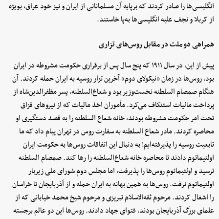
انگلیسی‌ها را صادر کردند که برپایه آن مسلمانانی از ایران و نیز خود عراق، بویژه
از کربلا و نجف علیه انگلیسی‌ها به‌پا خاستند.
همراهی دو ملت در مقابل روس‌های تزاری
پیش از این، در سال ۱۹۱۱ که پنج سال پس از برقراری حکومت مشروطه در ایران
بود، روس‌ها در زمان «نیکولای دوم» آخرین تزار روسیه به ایران حمله کردند. آن
هنگام صمصام السلطنه نخست‌وزیر بود و شعاع‌السلطنه، پسر مظفرالدین‌شاه از
پرداخت مالیات استنکاف می‌کرد. مأموران اخذ مالیات که از نیروهای قزاق
تحت امر حکومت مشروطه بودند، خانه شعاع السلطنه را به قصد دستگیری او
محاصره کردند. مادر شعاع السلطنه به سفارت روس در تهران پیام داد که ما
تابعیت روسیه را پذیرفته‌ایم! به دنبال این اتفاقات روس‌ها به حکومت ایران
اولتیماتوم دادند تا محاصره خانه شعاع‌السلطنه را رها کند. صمصام السلطنه
ترسید و اولتیماتوم روس‌ها را پذیرفت، اما مجلس دوم شورای ملی زیربار
اولتیماتوم نرفت. روس‌ها به همین بهانه به ایران حمله و از آذربایجان تا خراسان
را اشغال کردند. مرحوم ثقه‌الاسلام تبریزی و مرحوم شیخ محمد خیابانی که از
علمای بزرگ آذربایجان بودند، فتوای جهاد دادند. روس‌ها این دو عالم برجسته