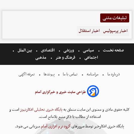
تبلیغات متنی
اخبار پرسپولیس
اخبار استقلال
صفحه نخست
سیاسی
ورزشی
اقتصادی
بین الملل
اجتماعی
فرهنگ و هنر
مذهبی
درباره ما
مرامنامه
تماس با ما
پیوندها
تعرفه اگهی
طراحی سایت خبری و خبرگزاری آسام
کلیه حقوق مادی و معنوی این سایت متعلق به
پایگاه خبری تحلیلی افکارنیوز
است و
استفاده از مطالب با ذکر منبع بلامانع است.
پایگاه خبری افکارخبر توسط سرورهای
گروه نرم افزاری آسام
میزبانی می شود.