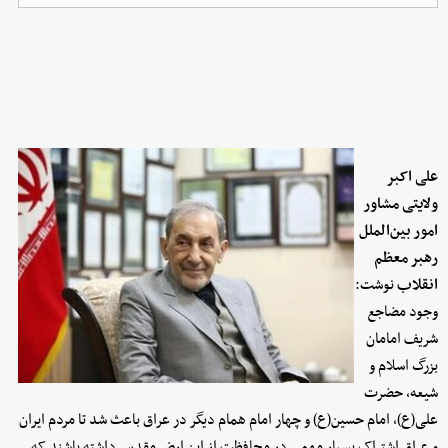
علی اکبر
ولایتی مشاور
امور بین‌الملل
رهبر معظم
انقلاب
نوشت:
وجود مضاجع
شریف امامان
بزرگ اسلام و
شیعه، حضرت
علی(ع)، امام حسین(ع) و چهار امام همام دیگر در عراق باعث شد تا مردم ایران
و عراق اشتراک بسیار مهمی در محافظت از این ارض مقدس داشته باشند که