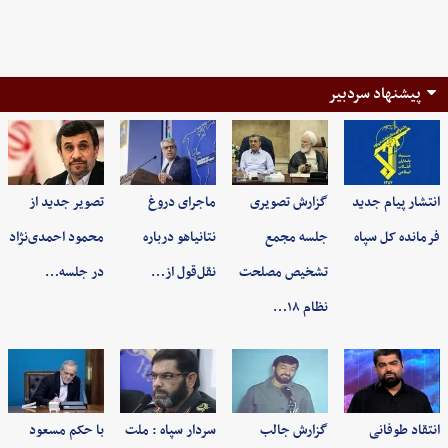
پیشنهاد سردبیر
انتشار پیام جدید
گزارش تصویری
ماجرای دروغ
تصویر جدید از
فرمانده کل سپاه
جلسه مجمع
نتانیاهو درباره
محمود احمدی‌نژاد
تشخیص مصلحت
نقل‌قول از…
در جلسه…
نظام ۱۸…
انتقاد طوفانی
گزارش جالب
سردار سپاه : ملت
با حکم مسعود