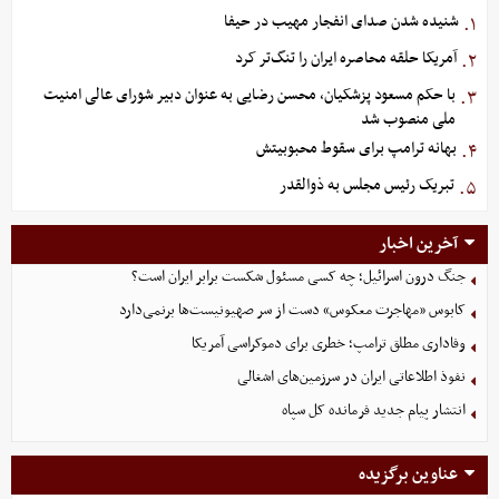
شنیده شدن صدای انفجار مهیب در حیفا
۱.
آمریکا حلقه محاصره ایران را تنگ‌تر کرد
۲.
با حکم مسعود پزشکیان، محسن رضایی به عنوان دبیر شورای عالی امنیت
۳.
ملی منصوب شد
بهانه ترامپ برای سقوط محبوبیتش
۴.
تبریک رئیس مجلس به ذوالقدر
۵.
آخرین اخبار
جنگ درون اسرائیل؛ چه کسی مسئول شکست برابر ایران است؟
کابوس «مهاجرت معکوس» دست از سر صهیونیست‌ها برنمی‌دارد
وفاداری مطلق ترامپ؛ خطری برای دموکراسی آمریکا
نفوذ اطلاعاتی ایران در سرزمین‌های اشغالی
انتشار پیام جدید فرمانده کل سپاه
عناوین برگزیده