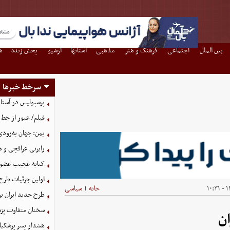
بین الملل
اجتماعی
فرهنگ و هنر
مذهبی
استانها
آرشیو
پخش زنده
ه
سرخط خبرها
پرسپولیس در آستانه جذب ۳ 
فیلم/ عبور از خط 
یمن: جهان به‌زودی
رایزنی عراقچی و 
کنایه عجیب عضو 
اولین جزئیات طرح
۱۴
خانه
سیاسی
|
طرح جدید ایران بر
سخنان متفاوت پزش
ان
هشدار پسر پزشکیا