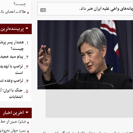
چیست؟
انه‌های واهی علیه ایران خبر داد.
هلاکت اعضای یک 
پربیننده‌ترین
هشدار پسر پزشک
۱.
چیست؟
پیام سید مجید 
۲.
ترامپ با تهدید
۳.
است
ترامپ وعده تسل
۴.
جنگ با ایران؛ 
۵.
انتخابات
آخرین اخبار
فیلم/ عبور از خط 
یمن: جهان به‌زودی