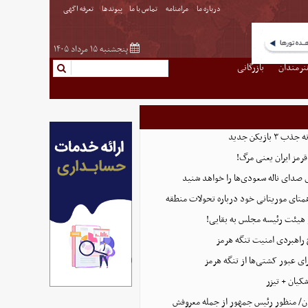
درباره ما
مرامنامه
تماس با ما
پیوندها
تعرفه اگهی
پنجشنبه ۱۵ مرداد ۱۴۰۵
نرمندان
بازرگانی
بازیکن جدید
قرمز ایران یعنی مرگ!
 صدای ناله سعودی‌ها را خواهد شنید
همتای موریتانی خود درباره تحولات منطقه
هیئت رئیسه مجلس به بقایی!
 راهبردی امنیت تنگه هرمز
ای عبور کشتی‌ها از تنگه هرمز
کیان + تیزر
ن/ منظور رئیس جمهور از جمله معروفش