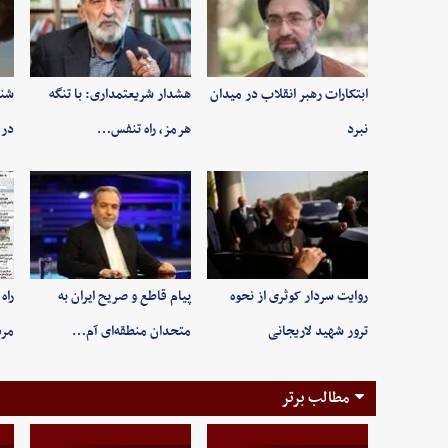
ابتکارات رهبر انقلاب در میدان
هشدار شریعتمداری: با تنگه
شنی
نبرد
هرمز، راه تنفس…
در 
روایت سردار کوثری از نحوه
پیام قاطع و صریح ایران به
راه
ترور شهید لاریجانی
متحدان منطقه‌ای آم…
مر
مطالب برتر