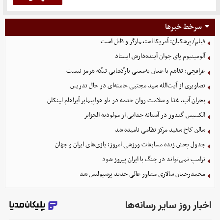
سرخط خبرها
فیلم/ پزشکیان: آمریکا استعمارگر و قاتل است
آلومینیوم پای جوان آینده‌دارش ایستاد
عراقچی: تفاهم با عمان به‌معنی بازگشایی تنگه هرمز نیست
تصاویری از آیت‌الله سید مجتبی خامنه‌ای در حال تدریس
بحران آب، غذا و سلامت روان خدمه در ناو هواپیمابر آبراهام لینکلن
الکسیس گندوز در آستانه جدایی از مولودیه الجزایر
سالن کاخ سفید مرکز نظامی نامیده شد
جدول پخش زنده مسابقات ورزشی امروز؛ بازی‌های ایران و جهان
ترامپ نمی‌تواند در جنگ با ایران پیروز شود
محمدرحمان سالاری مشاور عالی جدید پرسپولیس شد