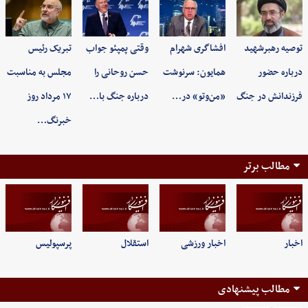
توصیه رهبرشهید
افشاگری شهرام
وقتی پمپئو جواب
تبریک رئیس
درباره حضور
همایون: سرنوشت
حسن روحانی را
مجلس به مناسبت
فرزندانش در جنگ
«من‌وتو» در…
درباره جنگ با…
۱۷ مرداد روز
خبرنگ…
مطالب برتر
اخبار
اخبار ورزشی
استقلال
پرسپولیس
مطالب پیشنهادی