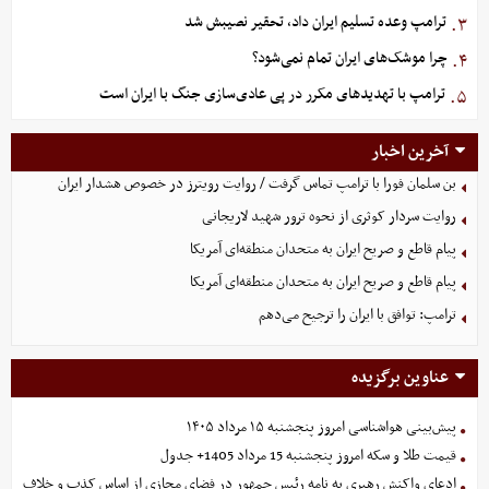
ترامپ وعده تسلیم ایران داد، تحقیر نصیبش شد
۳.
چرا موشک‌های ایران تمام نمی‌شود؟
۴.
ترامپ با تهدیدهای مکرر در پی عادی‌سازی جنگ با ایران است
۵.
آخرین اخبار
بن سلمان فورا با ترامپ تماس گرفت / روایت رویترز در خصوص هشدار ایران
روایت سردار کوثری از نحوه ترور شهید لاریجانی
پیام قاطع و صریح ایران به متحدان منطقه‌ای آمریکا
پیام قاطع و صریح ایران به متحدان منطقه‌ای آمریکا
ترامپ: توافق با ایران را ترجیح می‌دهم
عناوین برگزیده
پیش‌بینی هواشناسی امروز پنجشنبه ۱۵ مرداد ۱۴۰۵
قیمت طلا و سکه امروز پنجشنبه 15 مرداد 1405+ جدول
ادعای واکنش رهبری به نامه رئیس جمهور در فضای مجازی از اساس کذب و خلاف