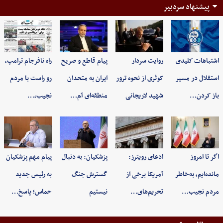
پیشنهاد سردبیر
اشتباهات کلیدی
روایت سردار
پیام قاطع و صریح
راه نافرجام ترامپ،
استقلال در مسیر
کوثری از نحوه ترور
ایران به متحدان
رو راست با مردم
باز کردن…
شهید لاریجانی
منطقه‌ای آم…
نجیب،…
اگر تا امروز
ادعای رویترز:
پزشکیان: به‌ دنبال
پیام مهم پزشکیان
مانده‌ایم، به‌خاطر
آمریکا برخی از
گسترش جنگ
به رئیس جدید
مردم نجیب…
تحریم‌های…
نیستیم
حماس؛ پاسخ…