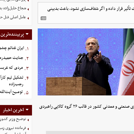
تأثیر قرار داده و اگر شفاف‌سازی نشود، باعث بدبینی
شجاع خلیل‌زاده بد
عامل اصلی قتل حم
پربیننده‌ترین
ایران غنائم چشم
۱.
جنایت حمیدرضار
۲.
مردی که عربستان برای سرش ۵
۳.
تشکیل تیم کارآ
۴.
رجب‌زاده
توصیح آیت‌الله
۵.
صنعتی در شرایط جنگی، گزارشی از وضعیت تولید و تأمین اقلام ضروری صنعتی و معدنی کشور در قالب ۲۶ گروه کالایی راهبردی
آخرین اخبار
توضیح وزیر کشور د
فرمانده نیروی زمی