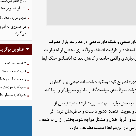
آن را قطع می‌کنیم
انتشار تصاویر حضو
متهم فراری مخل ن
هر کشوری به آمریک
می‌گیرد
های صنفی و شبکه‌های مردمی در مدیریت بازار مصرف
عناوین برگزید
ستفاده از ظرفیت اصناف و واگذاری بخشی از اختیارات
ین نیازهای واقعی جامعه و کاهش تبعات اقتصادی جنگ ایفا
۳ تصفیه‌خانه جدید برای فضای سبز تهران در راه است
قیمت سکه و طلا امروز یکش
وضعیت آب و هوای کشور 
» تصریح کرد: رویکرد دولت باید مبتنی بر واگذاری
خبرنگار؛ مرزبان 
لت صرفاً نقش سیاست‌گذار، ناظر و تسهیل‌گر را ایفا کند.
خبرنگار؛ معمار ح
و بخش تولید، تعهد مدیریت ارشد به پشتیبانی از
د و تقویت اقتصاد کشور دانست و خاطرنشان کرد: اگر
 و اگر با اخلال و مشکل مواجه شود، بخشی از آن به ضعف
مدیریتی در این شرایط اهمیت مضاعف دارد.