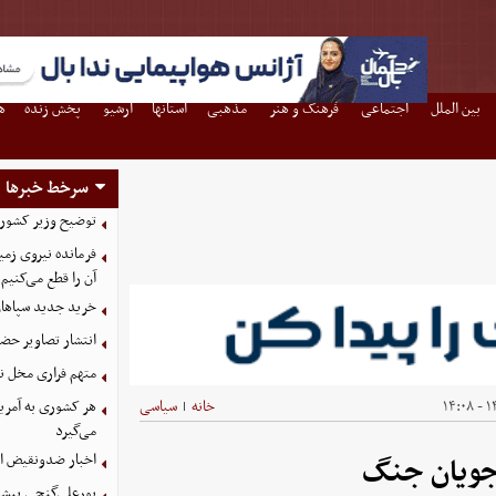
بین الملل
اجتماعی
فرهنگ و هنر
مذهبی
استانها
آرشیو
پخش زنده
ه
سرخط خبرها
توضیح وزیر کشور د
فرمانده نیروی زمی
آن را قطع می‌کنیم
خرید جدید سپاهان
انتشار تصاویر حضو
متهم فراری مخل ن
۱۴
خانه
سیاسی
هر کشوری به آمریک
|
می‌گیرد
اخبار ضدونقیض از
جویان جنگ
پورعلی‌گنجی پیشنه