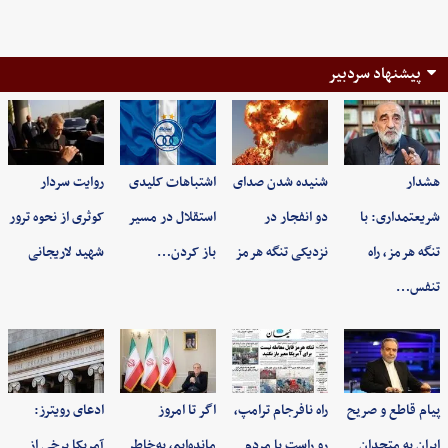
پیشنهاد سردبیر
هشدار
شنیده شدن صدای
اشتباهات کلیدی
روایت سردار
شریعتمداری: با
دو انفجار در
استقلال در مسیر
کوثری از نحوه ترور
تنگه هرمز، راه
نزدیکی تنگه هرمز
باز کردن…
شهید لاریجانی
تنفس…
پیام قاطع و صریح
راه نافرجام ترامپ،
اگر تا امروز
ادعای رویترز:
ایران به متحدان
رو راست با مردم
مانده‌ایم، به‌خاطر
آمریکا برخی از