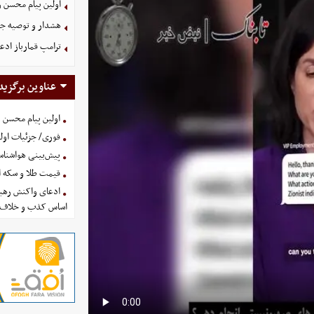
اولین پیام محسن 
هشدار و توصیه جد
ترامپ قمارباز ادع
عناوین برگزید
اولین پیام محسن 
فوری/ جزئیات اولی
پیش‌بینی هواشناسی امروز
قیمت طلا و سکه امروز پنجشنب
ادعای واکنش رهبر
اساس کذب و خلاف 