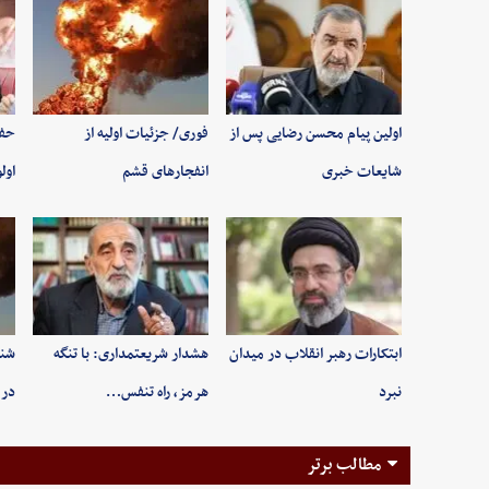
اولین پیام محسن رضایی پس از
فوری/ جزئیات اولیه از
حفظ
شایعات خبری
انفجارهای قشم
اول
ابتکارات رهبر انقلاب در میدان
هشدار شریعتمداری: با تنگه
شنی
نبرد
هرمز، راه تنفس…
در 
مطالب برتر