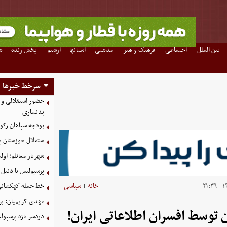
بین الملل
اجتماعی
فرهنگ و هنر
مذهبی
استانها
آرشیو
پخش زنده
ه
سرخط خبرها
حضور استقلالی و 
بدنسازی
بودجه سپاهان رکورد زد؛ تصویب
ستقلال خوزستان چ
شهریار مغانلو؛ اول
پرسپولیس با دنیل 
۱۴
خانه
سیاسی
خط حمله کهکشانی گ
|
مهدی کریمیان: بر
دردسر تازه پرسپو