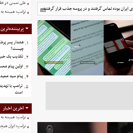
علی نعمتی در قطر؛
ایران بوده تماس گرفتند و در پروسه جذب قرار گرفتند.
ترامپ: همیشه به م
پربیننده‌ترین
هشدار پسر پزشک
۱.
چیست؟
تکذیب یک خبر د
۲.
اولین پیام مح
۳.
پیام سید مجید 
۴.
ترامپ با تهدید
۵.
است
آخرین اخبار
ترامپ: همیشه به م
ترامپ: ایران همچن