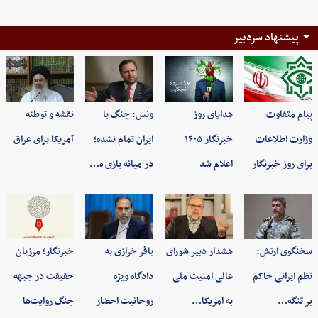
پیشنهاد سردبیر
پیام متفاوت
هدایای روز
ونس: جنگ با
نقشه و توطئه
وزارت اطلاعات
خبرنگار ۱۴۰۵
ایران تمام نشده؛
آمریکا برای عراق
برای روز خبرنگار
اعلام شد
در میانه بازی ه…
سخنگوی ارتش:
هشدار دبیر شورای
باقر خرازی به
خبرنگار؛ مرزبان
نظم ایرانی حاکم
عالی امنیت ملی
دادگاه ویژه
حقیقت در جبهه
بر تنگه…
به امریکا…
روحانیت احضار
جنگ روایت‌ها