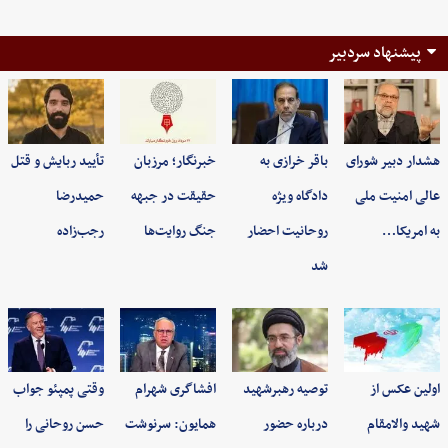
پیشنهاد سردبیر
هشدار دبیر شورای
باقر خرازی به
خبرنگار؛ مرزبان
تأیید ربایش و قتل
عالی امنیت ملی
دادگاه ویژه
حقیقت در جبهه
حمیدرضا
به امریکا…
روحانیت احضار
جنگ روایت‌ها
رجب‌زاده
شد
اولین عکس از
توصیه رهبرشهید
افشاگری شهرام
وقتی پمپئو جواب
شهید والامقام
درباره حضور
همایون: سرنوشت
حسن روحانی را