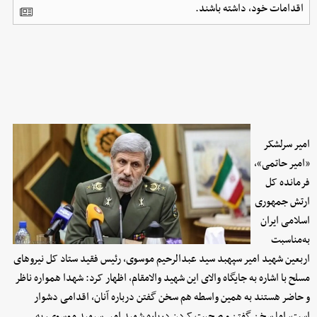
اقدامات خود، داشته باشند.
امیر سرلشکر
«امیر حاتمی»،
فرمانده کل
ارتش جمهوری
اسلامی ایران
به‌مناسبت
اربعین شهید امیر سپهبد سید عبدالرحیم موسوی، رئیس فقید ستاد کل نیروهای
مسلح با اشاره به جایگاه والای این شهید والامقام، اظهار کرد: شهدا همواره ناظر
و حاضر هستند به همین واسطه هم سخن گفتن درباره آنان، اقدامی دشوار
است، اما سخن گفتن و صحبت کردن درباره شهید امیر سپهبد موسوی، به