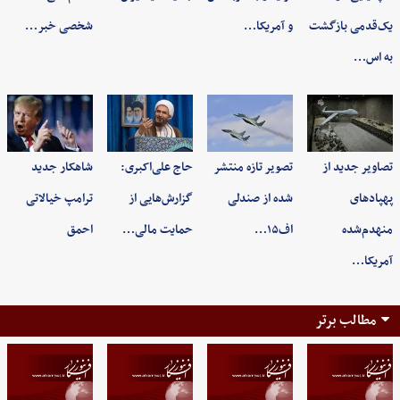
یک‌قدمی بازگشت
و آمریکا…
شخصی خبر…
به اس…
تصاویر جدید از
تصویر تازه منتشر
حاج علی‌اکبری:
شاهکار جدید
پهپادهای
شده از صندلی
گزارش‌هایی از
ترامپ خیالاتی
منهدم‌شده
اف۱۵…
حمایت مالی…
احمق
آمریکا…
مطالب برتر