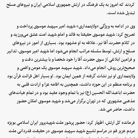
کردند که امروز به یک فرهنگ در ارتش جمهوری اسلامی ایران و نیروهای مسلح
تبدیل شده است.
وی در ادامه به ویژگی «ولایتمداری» شهید امیر سپهبد موسوی پرداخت و
تصریح کرد: شهید موسوی حقیقتا به قائد و امام شهید امت عشق می‌ورزید و
در کلام حضرت آقا نیز، علاقه به او مشهود بود. بسیاری از امور در نیروهای
مسلح و ارتش، توسط سلسله مراتب انجام می‌شود اما شهید امیر موسوی، تدابیر
و فرامین ابلاغی از سوی حضرت آقا را خود شخصا و با بیشترین دقت و
صحیح‌ترین روش، انجام می‌داد. شهید سپهبد موسوی یک مومن واقعی و
ولایتمداری او نیز نشات گرفته از همین ایمان بود. او بسیار اهل قرائت قرآن بود
و برنامه منظم در این حوزه داشت، همچنین به اقامه عزا و ارادت قلبی به
حضرت اباعبدالله الحسین (ع) نیز با تمام وجود مقید بود و در تمام هیات‌های
مذهبی مشهوری که در تهران برگزار می‌شد و شهید موسوی امکان حضور
داشت، حاضر می شد.
فرمانده کل ارتش، اظهار کرد: حضور پرشور ملت شهیدپرور ایران اسلامی بویژه
مردم عزیز قم در مراسم تشییع شهید سپهبد موسوی در حقیقت قدردانی ملت