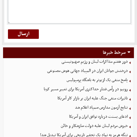
سرخط خبرها
دور هفتم مذاکرات لبنان و رژیم صهیونیستی
درخشش جوانان ایران در المپیاد جهانی هوش مصنوعی
پاسخ منفی یک لژیونر به باشگاه پرسپولیس
روبیو در رأس فشار حداکثری آمریکا برای تغییر مسیر کوبا
تاثیرات منفی جنگ علیه ایران بر بازار کار آمریکا
نتایج آزمون مدارس سمپاد اعلام شد
ادعای بسنت درباره توافق ایران و آمریکا
خیزش مردم لبنان علیه دولت سازشکار و خائن
تنگه هرمز به نماد یک تحقیر تاریخی برای آمریکا تبدیل شد!