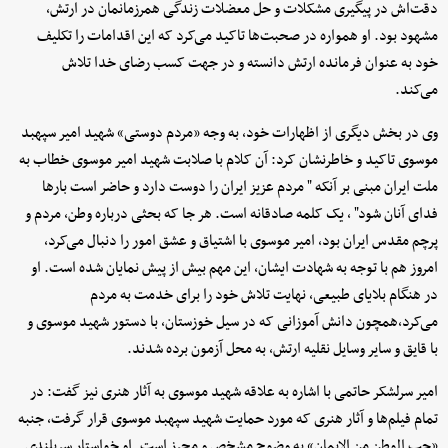
دقت‌اش در پیگیری مشکلات و حل معضلات زندگی همرزمانمان در ارتش،
مشهود بود. او همواره در صحبت‌ها تاکید می‌کرد که این اقدامات را تکلیف
خود به عنوان فرمانده ارتش دانسته و در جهت کسب رضای خدا تلاش
می‌کند.
وی در بخش دیگری از اظهارات خود، به وجه «مردم دوستی» شهید امیر سپهبد
موسوی تاکید و خاطرنشان کرد: آن کلام با صلابت شهید امیر موسوی خطاب به
ملت ایران مبنی بر آنکه " مردم عزیز ایران را دوست دارد و حاضر است بارها
فدای آنان شود" ، یک کلمه صادقانه است. هر جا که بحثی درباره وطن، مردم و
پرچم مقدس ایران بود، امیر موسوی با اشتیاق و عشق امور را دنبال می‌کرد،
امروز هم با توجه به شهادت ایشان، این مهم بیش از پیش نمایان شده است. او
در هنگام بلایای طبیعی، نهایت تلاش خود را برای خدمت به مردم
می‌کرد،همچون دانش آموزانی که در سیل خوزستان، با دستور شهید موسوی و
با قایق و سایر وسایل نقلیه ارتش، به محل آزمون برده شدند.
امیر سرلشکر حاتمی با اشاره به علاقه شهید موسوی به آثار هنری نیز گفت: در
تمام فیلم‌ها و آثار هنری که مورد حمایت شهید سپهبد موسوی قرار گرفت، جنبه
«حب الوطن من الایمان» به وضوح مشخص و محرز است. او خواستار سربلندی