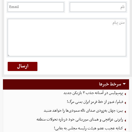
سرخط خبرها
پرسپولیس در آستانه جذب ۳ بازیکن جدید
فیلم/ عبور از خط قرمز ایران یعنی مرگ!
یمن: جهان به‌زودی صدای ناله سعودی‌ها را خواهد شنید
رایزنی عراقچی و همتای موریتانی خود درباره تحولات منطقه
کنایه عجیب عضو هیئت رئیسه مجلس به بقایی!