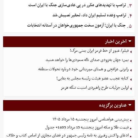
ترامپ با تهدیدهای مکرر در پی عادی‌سازی جنگ با ایران است
۳.
ترامپ وعده تسلیم ایران داد، تحقیر نصیبش شد
۴.
جنگ با ایران؛ آزمون سخت جمهوری‌خواهان در آستانه انتخابات
۵.
آخرین اخبار
فیلم/ عبور از خط قرمز ایران یعنی مرگ!
یمن: جهان به‌زودی صدای ناله سعودی‌ها را خواهد شنید
رایزنی عراقچی و همتای موریتانی خود درباره تحولات منطقه
کنایه عجیب عضو هیئت رئیسه مجلس به بقایی!
اولین جزئیات طرح راهبردی امنیت تنگه هرمز
عناوین برگزیده
پیش‌بینی هواشناسی امروز پنجشنبه ۱۵ مرداد ۱۴۰۵
قیمت طلا و سکه امروز پنجشنبه 15 مرداد 1405+ جدول
ادعای واکنش رهبری به نامه رئیس جمهور در فضای مجازی از اساس کذب و خلاف