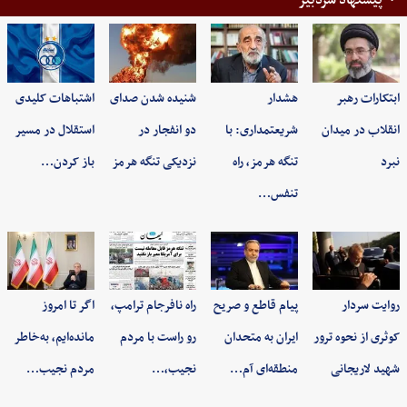
پیشنهاد سردبیر
ابتکارات رهبر
هشدار
شنیده شدن صدای
اشتباهات کلیدی
انقلاب در میدان
شریعتمداری: با
دو انفجار در
استقلال در مسیر
نبرد
تنگه هرمز، راه
نزدیکی تنگه هرمز
باز کردن…
تنفس…
روایت سردار
پیام قاطع و صریح
راه نافرجام ترامپ،
اگر تا امروز
کوثری از نحوه ترور
ایران به متحدان
رو راست با مردم
مانده‌ایم، به‌خاطر
شهید لاریجانی
منطقه‌ای آم…
نجیب،…
مردم نجیب…