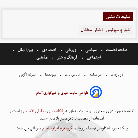
تبلیغات متنی
اخبار پرسپولیس
اخبار استقلال
صفحه نخست
سیاسی
ورزشی
اقتصادی
بین الملل
اجتماعی
فرهنگ و هنر
مذهبی
درباره ما
مرامنامه
تماس با ما
پیوندها
تعرفه اگهی
طراحی سایت خبری و خبرگزاری آسام
کلیه حقوق مادی و معنوی این سایت متعلق به
پایگاه خبری تحلیلی افکارنیوز
است و
استفاده از مطالب با ذکر منبع بلامانع است.
پایگاه خبری افکارخبر توسط سرورهای
گروه نرم افزاری آسام
میزبانی می شود.