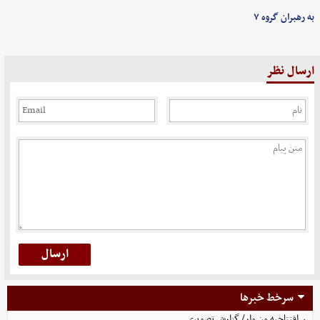
به رهبران گروه ۷
ارسال نظر
سرخط خبرها
افتتاحیه ون وار/ گزارش تصویری