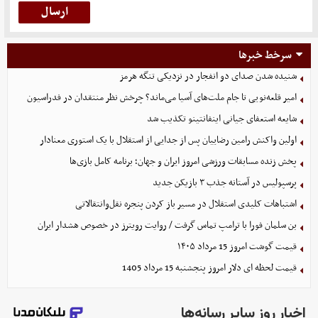
سرخط خبرها
شنیده شدن صدای دو انفجار در نزدیکی تنگه هرمز
امیر قلعه‌نویی تا جام ملت‌های آسیا می‌ماند؟ چرخش نظر منتقدان در فدراسیون
شایعه استعفای جیانی اینفانتینو تکذیب شد
اولین واکنش رامین رضاییان پس از جدایی از استقلال با یک استوری معنادار
پخش زنده مسابقات ورزشی امروز ایران و جهان؛ برنامه کامل بازی‌ها
پرسپولیس در آستانه جذب ۳ بازیکن جدید
اشتباهات کلیدی استقلال در مسیر باز کردن پنجره نقل‌وانتقالاتی
بن سلمان فورا با ترامپ تماس گرفت / روایت رویترز در خصوص هشدار ایران
قیمت گوشت امروز 15 مرداد ۱۴۰۵
قیمت لحظه ای دلار امروز پنجشنبه 15 مرداد 1405