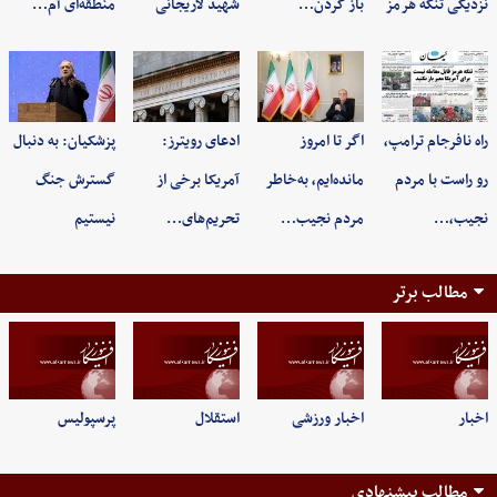
نزدیکی تنگه هرمز
باز کردن…
شهید لاریجانی
منطقه‌ای آم…
راه نافرجام ترامپ،
اگر تا امروز
ادعای رویترز:
پزشکیان: به‌ دنبال
رو راست با مردم
مانده‌ایم، به‌خاطر
آمریکا برخی از
گسترش جنگ
نجیب،…
مردم نجیب…
تحریم‌های…
نیستیم
مطالب برتر
اخبار
اخبار ورزشی
استقلال
پرسپولیس
مطالب پیشنهادی