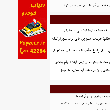
 حداکثری آمریکا برای تغییر مسیر کوبا
ننده موشک کروز اوکراینی علیه ایران
طلع؛ جزئیات مبلغ پرداختی برای عبور از تنگه
راق: پاسخ به آمریکا و عربستان را به تعویق
ست نتانیاهو به ایران می آید! +فیلم وعکس
ای ایران می‌گفتند آبگرمکن، اما امروز
منیت پایدار و بومی آن است!
ست سوری با عنوان مدیریت جدید تنگه هرمز