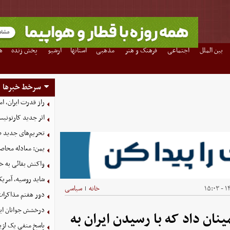
بین الملل
اجتماعی
فرهنگ و هنر
مذهبی
استانها
آرشیو
پخش زنده
ه
سرخط خبرها
راز قدرت ایران، ا
اثر جدید کارتونی
تحریم‌های جدید ضد
یمن: معادله محاصره
واکنش بقائی به خی
شاید روسیه، آمریکا
۱۴
خانه
سیاسی
|
دور هفتم مذاکرات
درخشش جوانان ایر
ان داد که با رسیدن ایران به
پاسخ منفی یک لژیو