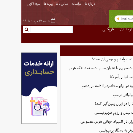
درباره ما
مرامنامه
تماس با ما
پیوندها
تعرفه اگهی
شنبه ۱۷ مرداد ۱۴۰۵
نرمندان
بازرگانی
منیت پایدار و بومی آن است!
ست سوری با عنوان مدیریت جدید تنگه هرمز
 ایرانی آمریکا
 در برابر محاصره را ادامه می‌دهیم
البافی ترامپ
 را در ایران زمین‌گیر کند!
 لبنان و رژیم صهیونیستی
ان در المپیاد جهانی هوش مصنوعی
نر به باشگاه پرسپولیس