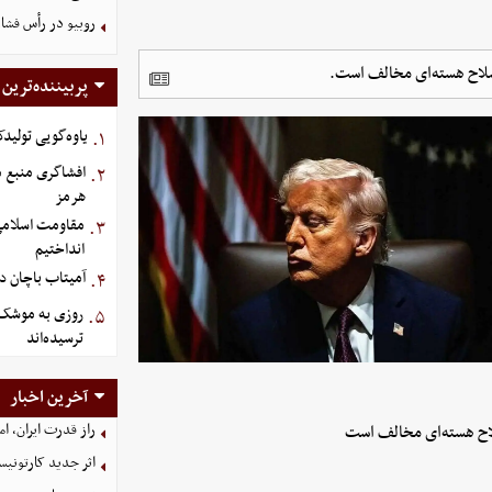
روبیو در رأس فشار
 سلاح هسته‌ای مخالف است.
پربیننده‌ترین
یاوه‌گویی تولیدک
۱.
افشاگری منبع م
۲.
هرمز
مقاومت اسلامی ع
۳.
انداختیم
آمیتاب باچان دو
۴.
روزی به موشک‌ ه
۵.
ترسیده‌اند
آخرین اخبار
راز قدرت ایران، ا
سلاح هسته‌ای مخالف است
اثر جدید کارتونی