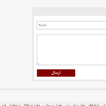
ران
بلیط قطار
عمل زیبایی بینی
اخبار پرسپولیس
اخبار استقلال
ترموکوپل
قرص ل