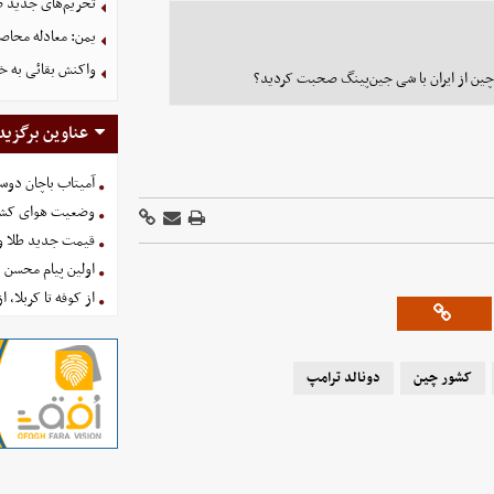
تحریم‌های جدید ضد
یمن: معادله محاصره
واکنش بقائی به خی
چین از ایران با شی جین‌پینگ صحبت کردید؟
عناوین برگزید
آمیتاب باچان دوست
وضعیت هوای کشور امروز 
قیمت جدید طلا و سکه امروز ۱۶ 
اولین پیام محسن 
از کوفه تا کربلا، ا
کشور چین
دونالد ترامپ