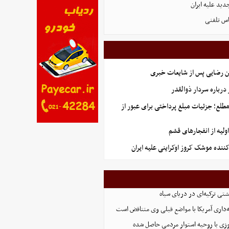
دید علیه ایران
اس تلفنی
ن رضایی پس از شایعات خبری
رباره سردار ذوالقدر
طلع؛ جزئیات مبلغ پرداختی برای عبور از
لیه از انفجارهای قشم
کننده موشک کروز اوکراینی علیه ایران
تی ترکیه‌ای در دریای سیاه
ه‌داری آمریکا با مواضع قبلی وی متناقض است
زی با روحیه استوار مردمی حاصل شده