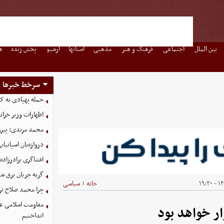
بین الملل
اجتماعی
فرهنگ و هنر
مذهبی
استانها
آرشیو
پخش زنده
ه
سرخط خبرها
حمله پهپادی به کش
اظهارات وزیر خزان
محمد مرندی: پیرو
دروازه‌بان اسپانی
افشاگری برادرزاده
گربه جریان برق شه
۱۴۰
خانه
سیاسی
|
چرا محمد صلاح ترکی
مقاومت اسلامی عرا
ر خواهد بود
انداختیم