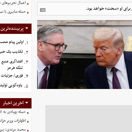
اعمال تحریم‌های ج
ی برای او «سخت» خواهد بود.
حمله سایبری با تم
پربیننده‌ترین
اولین پیام محس
۱.
تکذیب یک خبر د
۲.
افشاگری منبع م
۳.
تنگه هرمز
فوری/ جزئیات او
۴.
یاوه‌گویی تولید
۵.
آخرین اخبار
حمله پهپادی به کش
اظهارات وزیر خزان
محمد مرندی: پیرو