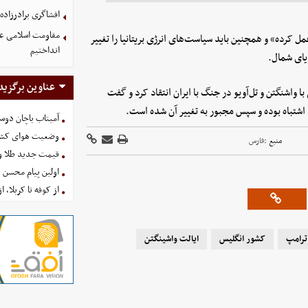
افشاگری برادرزاده
مقاومت اسلامی عرا
رده» و همچنین باید سیاست‌های انرژی بریتانیا را تغییر
انداختیم
یای شمال.
عناوین برگزید
 واشنگتن و تل‌آویو در جنگ با ایران انتقاد کرد و گفت
دا اشتباه بوده و سپس مجبور به تغییر آن شده است.
آمیتاب باچان دوست
وضعیت هوای کشور امروز 
منبع :
فارس
قیمت جدید طلا و سکه امروز ۱۶ 
اولین پیام محسن 
از کوفه تا کربلا، ا
ترامپ
کشور انگلیس
ایالت واشینگتن