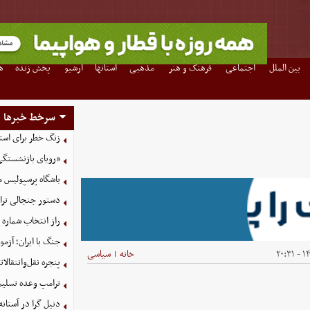
بین الملل
اجتماعی
فرهنگ و هنر
مذهبی
استانها
آرشیو
پخش زنده
ه
سرخط خبرها
زنگ خطر برای استق
«رویای بازنشستگی
باشگاه پرسپولیس م
دستور جنجالی ترام
راز انتخاب شماره ۶۱ توسط محمد صلاح فاش شد
جنگ با ایران؛ آزم
۱۴۰
خانه
سیاسی
|
پنجره نقل‌وانتقال
ترامپ وعده تسلیم
دنیل گرا در آستان