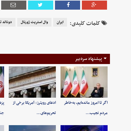
کلمات کلیدی:
ایران
وال استریت ژورنال
دونالد ت
پیشنهاد سردبیر
اگر تا امروز مانده‌ایم، به‌خاطر
ادعای رویترز: آمریکا برخی از
پزش
مردم نجیب…
تحریم‌های…
جنگ