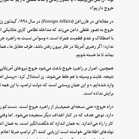
خروج داریم؟»
در مقاله‌ای در فارن‌افرز (
Foreign Affairs)
در سال ۱۹۹۸، 
خروج به تصور غلطی دامن می‌زند که مداخله نظامی کاری مکانیکی ا
با اصطکاک و عدم قطعیت همراه است.» وسواس نسبت به راهبرد خروج 
ندارد؛ اگر رهبری آمریکا در فکر بیرون رفتن باشد، طرف مقابل ما ــ هما
بماند تا ما خسته شویم.
همچنین، اصرار بر راهبرد خروج باعث می‌شود خروج نیروهای آمریکای
نتیجه، غایت و وسیله با هم خلط می‌شوند. رز استدلال کرد: «پرسش اص
وارد شده‌ایم.» و این همان پرسشی است که دولت ترامپ، با این همه 
برایش نداده است.
«راه خروج» حتی نسخه‌ای ضعیف‌تر از راهبرد خروج است. دست‌کم را
دارد، نوعی هدف که در کنار اهداف دیگر سنجیده می‌شود. اما وقتی ف
کار را راه می‌اندازد. به همان اندازه که شگفت‌انگیز است، به همان 
نهادهای اطلاعاتی خواسته است ارزیابی کنند اگر ترامپ صرفا اعلام پ