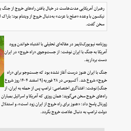
رهبران آمریکایی مدت‌هاست در خیال یافتن راه‌های خروج از جنگ بوده
نیکسون با وعده «صلح با عزت» به‌دنبال خروج از ویتنام بود؛ باراک او
سخن گفت.
روزنامه نیویورک‌تایمز در مقاله‌ای تحلیلی با اشتباه خواندن ورود
آمریکا به جنگ با ایران نوشت: از جست‌وجوی «راه خروج» در ایران
دست بردارید.
جنگ با ایران هنوز درست آغاز نشده بود که جست‌وجو برای «راه
خروج» شروع شد. آکسیوس در ۲۸ فوریه [۹ اسفند ۱۴۰۴ روز شروع
جنگ] نوشت: افشاگری اختصاصی: ترامپ پس از حمله به ایران، از
راه‌های خروج سخن می‌گوید؛ همان روزی که آمریکا و اسرائیل بمباران 
ژورنال پاسخ داد: «هنوز برای راه خروج از ایران زود است»، و استدلال ک
دولت ترامپ به دنبال علامت خروج بگردد.