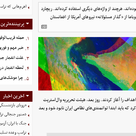
اهرم‌هایی که ترام
‌اند، هرچند از واژه‌های دیگری استفاده کرده‌اند. ریچارد
باما از «گذار مسئولانه» نیروهای آمریکا از افغانستان
پربیننده‌ترین
حمله قریب‌الوقو
۱.
خبر مهم و فوری 
۲.
علت انفجار جبل
۳.
لحظه انفجار د
۴.
چرا موشک‌های ا
۵.
آخرین اخبار
اهداف را آغاز کردند. روز بعد، هیئت تحریریه وال‌استریت
«رویای بازنشستگی
رد که باید ابتدا توانمندی‌های نظامی ایران نابود شود و بعد
دستور جنجالی ترام
جنگ با ایران؛ آزم
ترامپ وعده تسلیم