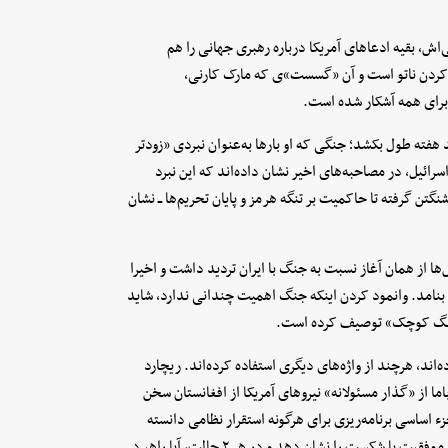
، بقیه ادعاهای آمریکا درباره رهبری جهانی را هم
 کردن ناتو است و آن «گسست»ی که مارک کارنی،
 برای همه آشکار شده است.
فته طول بکشد؛ جنگی که او بارها به‌عنوان نبردی «زودتر
اسرائیل، در مصاحبه‌های اخیر نشان داده‌اند که این نبرد
نگتن گرفته تا حاکمیت بر تنگه هرمز و پایان تحریم‌ها ــ نشان
ا از همان آغاز نسبت به جنگ با ایران تردید داشت و اخیرا
بنامد. وانمود کردن اینکه جنگ اهمیت چندانی ندارد، شاید
 «جنگ کوچک» توصیف کرده است.
اند، هرچند از واژه‌های دیگری استفاده کرده‌اند. ریچارد
اما از «گذار مسئولانه» نیروهای آمریکا از افغانستان سخن
نیت ملی ۱۹۹۴ «راهبرد خروج» را جزء اساسی برنامه‌ریزی برای هرگونه استقرار نظامی دانسته
بود. آن متن می‌پرسید «آیا جدول زمانی و نقاط عطفی داریم که میزان موفقیت یا شکست را نشان دهد و در هر ۲ حالت، آیا راهبرد