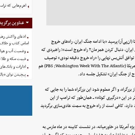
اهرم‌هایی که ترام
عناوین برگزید
ادعای واکنش رهبر
 (ان‌پی‌آر) پرسید «با ادامه جنگ ایران، راه‌های خروج
اساس کذب و خلاف 
احتمالی ترامپ چیست؟»، بی‌بی‌سی نوشت «استراتژی ترامپ در قبال ایران، دنبال کردن همزمان۲ راه خروج است»؛ راهبردی که
وضعیت آب و هوای کشور 
ل توافق آتش‌بس نهایی را «راه خروج دقیقه نودی» توصیف
قیمت سکه و طلا امروز چه
کرد و برنامه تحلیلی «هفتگی واشنگتن با آتلانتیک» در شبکه عمومی آمریکا (PBS ;Washington Week With The Atlantic) هم
ادارات و بانک‌های کدام استان
ج از جنگ ایران» تشکیل جلسه داد.
پیچیدن نوای «یالث
رگراه، و اگر معلوم شود این بزرگراه شما را به جایی که
ر در این «درگیری کوتاه» ــ همان‌طور که ترامپ از این
ود دارد، کافی است از راه خروج به سمت عادی‌سازی برگردید
ژه آمریکا در خاورمیانه، در نشست کابینه در ماه مارس به
است»؛ اشاره او به هشدار رئیس‌جمهور بود که اگر رهبران