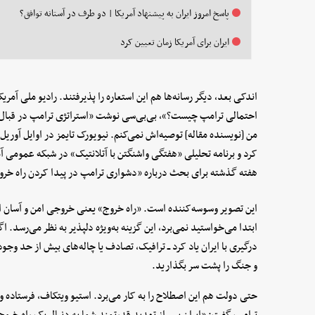
پاسخ امروز ایران به پیشنهاد آمریکا | دو طرف در آستانه توافق؟
ایران برای آمریکا زمان تعیین کرد
اندکی بعد، دیگر رسانه‌ها هم این استعاره را پذیرفتند. رادیو ملی آمریکا
من [نویسنده مقاله] توصیه‌اش نمی‌کنم. نیویورک تایمز در اوایل آوری
هفته گذشته برای بحث درباره «دشواری ترامپ در پیدا کردن راه خرو
این تصویر وسوسه‌کننده است. «راه خروج» یعنی خروجی امن و آسان از بز
ابتدا می‌خواستید نمی‌برد، این گزینه به‌ویژه دلپذیر به نظر می‌رسد. اگ
درگیری با ایران یاد کرد ــ ترافیک، تصادف یا چاله‌های بیش از حد وج
و جنگ را پشت سر بگذارید.
حتی دولت هم این اصطلاح را به کار می‌برد. استیو ویتکاف، فرستاده وی
ترامپ گفت: «ایران پس از تهدید قدرتمند شما به دنبال یک راه خروج 