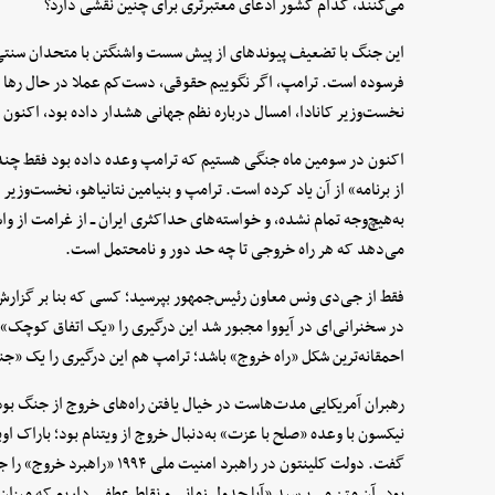
می‌کنند، کدام کشور ادعای معتبرتری برای چنین نقشی دارد؟
این جنگ با تضعیف پیوندهای از پیش سست واشنگتن با متحدان سنتی‌اش
فرسوده است. ترامپ، اگر نگوییم حقوقی، دست‌کم عملا در حال رها
نخست‌وزیر کانادا، امسال درباره نظم جهانی هشدار داده بود، اکنون
اکنون در سومین ماه جنگی هستیم که ترامپ وعده داده بود فقط چند ه
از برنامه» از آن یاد کرده است. ترامپ و بنیامین نتانیاهو، نخست‌وزیر 
به‌هیچ‌وجه تمام نشده، و خواسته‌های حداکثری ایران ــ از غرامت از واش
می‌دهد که هر راه خروجی تا چه حد دور و نامحتمل است.
فقط از جی‌دی ونس معاون رئیس‌جمهور بپرسید؛ کسی که بنا بر گزارش‌ه
در سخنرانی‌ای در آیووا مجبور شد این درگیری را «یک اتفاق کوچک» 
احمقانه‌ترین شکل «راه خروج» باشد؛ ترامپ هم این درگیری را یک
رهبران آمریکایی مدت‌هاست در خیال یافتن راه‌های خروج از جنگ بوده‌
نیکسون با وعده «صلح با عزت» به‌دنبال خروج از ویتنام بود؛ باراک اوب
گفت. دولت کلینتون در راهبرد ام