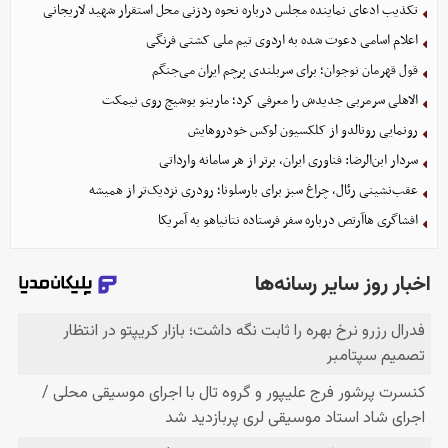
تکذیب ادعای نماینده مجلس درباره نحوه ردزنی محل استقرار شهید لاریجانی
اعلام اسامی دعوت شده به اردوی تیم ملی کشتی فرنگی
قول قهرمان نوجوان؛ برای سربلندی پرچم ایران می‌جنگم
الاهلی سرمربی جدیدش را معرفی کرد؛ مارینو بوشیچ روی نیمکت
رونمایی رونالدو از کلکسیون لوکس خودروهایش
سردار ابن‌الرضا: فناوری ایران، برتر از هر سامانه وارداتی
عقب‌نشینی رئال، چراغ سبز برای بارسلونا؛ رودری نزدیک‌تر از همیشه
افشاگری هاآرتص درباره سفر فرستاده نتانیاهو به آمریکا