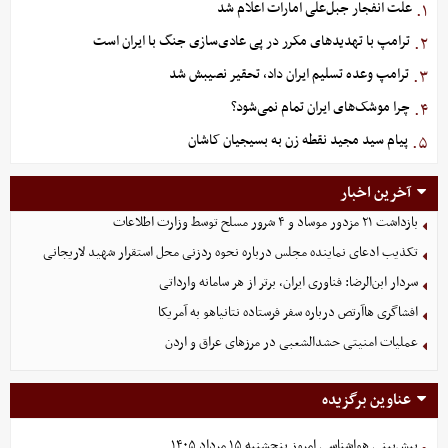
علت انفجار جبل‌علی امارات اعلام شد
۱.
ترامپ با تهدیدهای مکرر در پی عادی‌سازی جنگ با ایران است
۲.
ترامپ وعده تسلیم ایران داد، تحقیر نصیبش شد
۳.
چرا موشک‌های ایران تمام نمی‌شود؟
۴.
پیام سید مجید نقطه زن به بسیجیان کاشان
۵.
آخرین اخبار
بازداشت ۲۱ مزدور موساد و ۴ شرور مسلح توسط وزارت اطلاعات
تکذیب ادعای نماینده مجلس درباره نحوه ردزنی محل استقرار شهید لاریجانی
سردار ابن‌الرضا: فناوری ایران، برتر از هر سامانه وارداتی
افشاگری هاآرتص درباره سفر فرستاده نتانیاهو به آمریکا
عملیات امنیتی حشدالشعبی در مرزهای عراق و اردن
عناوین برگزیده
پیش‌بینی هواشناسی امروز پنجشنبه ۱۵ مرداد ۱۴۰۵