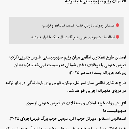
اقدامات رژیم صهیونیستی علیه ترکیه
هشدار اردوغان درباره نقشه کثیف نتانیاهو و ترامپ
ابوالغیط: کشورهای عربی هیچ‌گاه دنبال جنگ با ایران نبودند
امضای طرح همکاری نظامی میان رژیم صهیونیستی، قبرس جنوبی(ترکیه
قبرس جنوبی را برخلاف بخش شمالی به رسمیت نمی‌شناسد) و یونان
روزنامه جروزالم پست (دسامبر ۲۰۲۵):
طرح همکاری نظامی میان اسرائیل، یونان و قبرس برای بازدارندگی در برابر ترکیه
در دریای مدیترانه اجرایی خواهد شد.
افزایش روند خرید املاک و مستغلات در قبرس جنوبی از سوی
صهیونیست‌ها
استفانوس استفانو، دبیرکل حزب اکل، دومین حزب بزرگ قبرس(جولای ۲۰۲۵):
خرید املاک در قبرس توسط صهیونیست‌ها... وضعیت مشابه آن چیزی است که