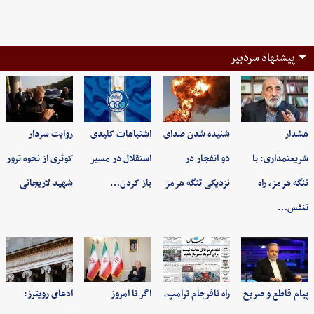
پیشنهاد سردبیر
هشدار
شنیده شدن صدای
اشتباهات کلیدی
روایت سردار
شریعتمداری: با
دو انفجار در
استقلال در مسیر
کوثری از نحوه ترور
تنگه هرمز، راه
نزدیکی تنگه هرمز
باز کردن…
شهید لاریجانی
تنفس…
پیام قاطع و صریح
راه نافرجام ترامپ،
اگر تا امروز
ادعای رویترز: